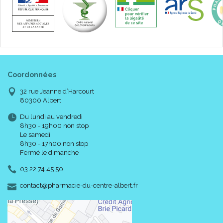
Coordonnées
32 rue Jeanne d’Harcourt
80300 Albert
Du lundi au vendredi
8h30 - 19h00 non stop
Le samedi
8h30 - 17h00 non stop
Fermé le dimanche
03 22 74 45 50
-
-
contact
@
pharmacie-du-centre-albert.fr