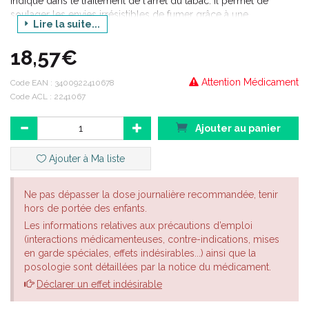
indiqué dans le traitement de l'arrêt du tabac. Il permet de
soulager les envies irrésistibles de fumer grâce à une
Lire la suite...
absorption rapide de nicotine par la muqueuse buccale. La taille
de ce spray vous permet de l'emporter partout discrètement.
18,57€
Attention Médicament
Code EAN :
3400922410678
Code ACL : 2241067
Ajouter au panier
Ajouter à Ma liste
Ne pas dépasser la dose journalière recommandée, tenir
hors de portée des enfants.
Les informations relatives aux précautions d’emploi
(interactions médicamenteuses, contre-indications, mises
en garde spéciales, effets indésirables...) ainsi que la
posologie sont détaillées par la notice du médicament.
Déclarer un effet indésirable