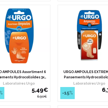
 AMPOULES Assortiment 6
URGO AMPOULES EXTREM
ements Hydrocolloïdes 3x…
Pansements Hydrocolloï
Laboratoires Urgo
Laboratoires Urgo
5
,
49
€
6
,
%
-15
%
6
,
90
€