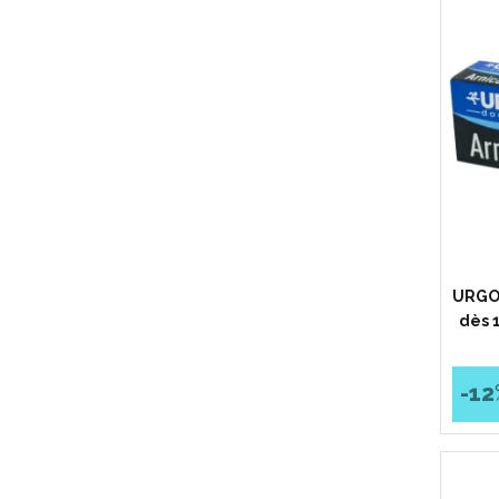
URGO 
dès 1
-12