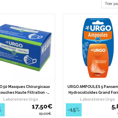
Trier p
 50 Masques Chirurgicaux
URGO AMPOULES 5 Panse
couches Haute Filtration -…
Hydrocolloïdes Grand Fo
Laboratoires Urgo
Laboratoires Urgo
17
,
50
€
5
,
%
-15
%
19
,
00
€