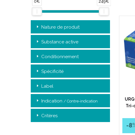
0€
249€
Nature de produit
Substance active
Conditionnement
Spécificité
Label
URGO
Indication
/ Contre-indication
Tri-
Critères
-8