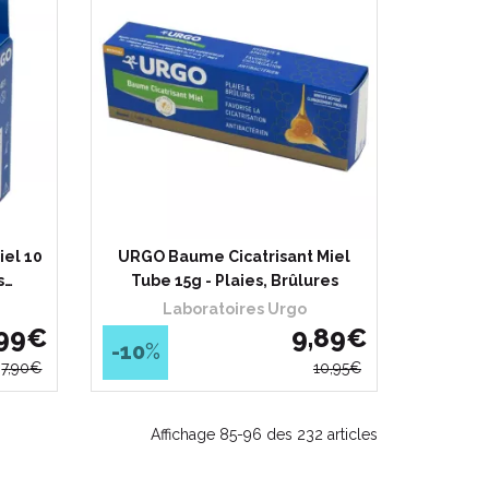
el 10
URGO Baume Cicatrisant Miel
s…
Tube 15g - Plaies, Brûlures
Laboratoires Urgo
99
€
9
,
89
€
-10
%
7
,
90
€
10
,
95
€
Affichage 85-96 des 232 articles