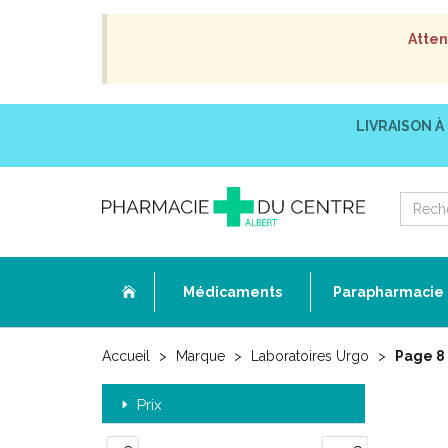
Atten
LIVRAISON À
Médicaments
Parapharmacie
Accueil
Marque
Laboratoires Urgo
Page 8
Prix