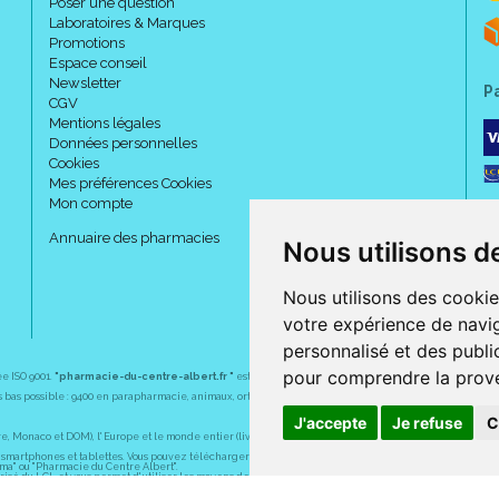
Poser une question
Laboratoires & Marques
Promotions
Espace conseil
Newsletter
P
CGV
Mentions légales
Données personnelles
Cookies
Mes préférences Cookies
Mon compte
Annuaire des pharmacies
Nous utilisons d
Nous utilisons des cookie
votre expérience de navig
personnalisé et des public
pour comprendre la prove
ée ISO 9001.
"pharmacie-du-centre-albert.fr "
est le site internet de l
a pharmacie du centre
, 32 
plus bas possible : 9400 en parapharmacie, animaux, orthopédie, matériel médical. 1700 en médicaments
J'accepte
Je refuse
C
Monaco et DOM), l' Europe et le monde entier (livraison assuré par Colissimo et ses partenaires à l' ét
martphones et tablettes. Vous pouvez télécharger gratuitement l' application sur l' AppStore (pour iPhon
rma" ou "Pharmacie du Centre Albert".
sé du LCL et vous permet d' utiliser les moyens de paiement suivants : CB, Visa, MasterCard, American
s pharmaceutiques, homéopathiques, orthopédiques, vétérinaires, aide à domicile, parapharmaceutiques,