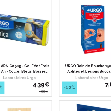
ARNICA 50g - Gel Effet Frais
URGO Bain de Bouche 150
 An - Coups, Bleus, Bosses…
Aphtes et Lésions Bucca
Laboratoires Urgo
Laboratoires Urgo
4
,
39
€
7
,
%
-12
%
4
,
99
€