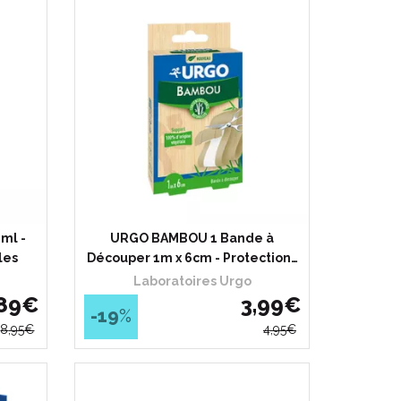
ml -
URGO BAMBOU 1 Bande à
les
Découper 1m x 6cm - Protection…
Laboratoires Urgo
89
€
3
,
99
€
-19
%
8
,
95
€
4
,
95
€