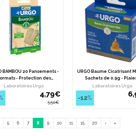
 BAMBOU 20 Pansements -
URGO Baume Cicatrisant Mi
Formats - Protection des…
Sachets de 0.9g - Plaie
Laboratoires Urgo
Laboratoires Urgo
4
,
79
€
6
,
%
-12
%
5
,
50
€
5
6
7
8
9
10
11
15
20
›
»