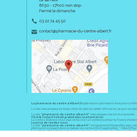
8h30 - 17h00 non stop
Fermé le dimanche
03 22 74 45 50
-
-
contact
@
pharmacie-du-centre-albert.fr
La pharmacie du centre à Albert
(80300) est une pharmacie française certifi
Le site vous propose un large choix de plus de 11000 références, au prix les 
Le site
"pharmacie-du-centre-albert.fr"
vous propose les service suivants :
Click & Collect (retrait gratuit dans la pharmacie).
La vente à distance chez vous et/ou chez un commerçant sur la France (Andorre, 
La prise de rendez-vous.
Le site
"pharmacie-du-centre-albert.fr"
est également disponible pour vos s
ultérieure) en tapant dans le moteur de recherche d' application : " Albert Pha
Le paiement en ligne
est assuré par la borne de paiement entièrement sécuri
En officine,
la pharmacie du centre à Albert
(80300) vous propose ses conseil