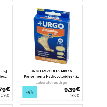
ES 5
URGO AMPOULES MIX 10
des…
Pansements Hydrocolloïdes - 3…
Laboratoires Urgo
79
€
9
,
39
€
-5
%
7
,
95
€
9
,
90
€