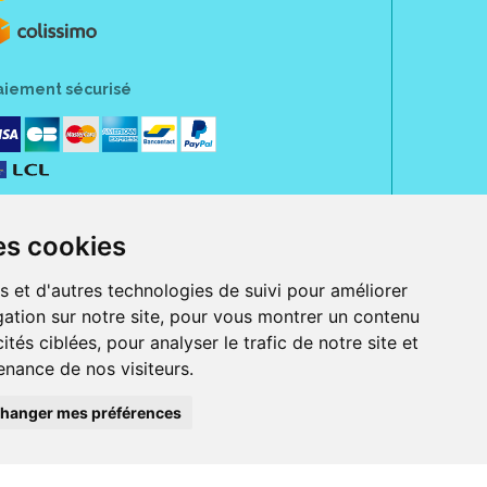
aiement sécurisé
es cookies
s et d'autres technologies de suivi pour améliorer
ation sur notre site, pour vous montrer un contenu
ités ciblées, pour analyser le trafic de notre site et
nance de nos visiteurs.
rue Jeanne d' Harcourt, 80300 Albert.
 sans ordonnance.
hanger mes préférences
ranger).
e, iPad et iPod touch), ou sur Google Play (pour Androïd 5.0 ou version
 Express, Bancontact, PayPal.
 beauté et bien-être ainsi que différents services : suivi personnalisé,