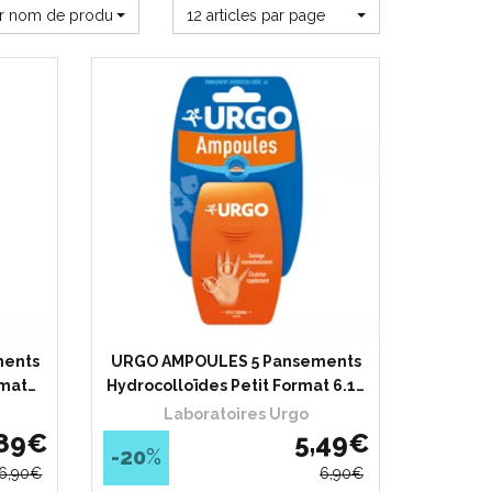
ar nom de produit
12 articles par page
ments
URGO AMPOULES 5 Pansements
rmat…
Hydrocolloïdes Petit Format 6.1…
Laboratoires Urgo
89
€
5
,
49
€
-20
%
6
,
90
€
6
,
90
€