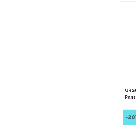
URGO
Pans
-20