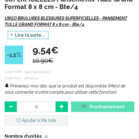
Format 8 x 8 cm - Bte/4
URGO BRULURES BLESSURES SUPERFICIELLES - PANSEMENT
TULLE GRAND FORMAT 8 x 8 cm - Bte/4
Lire la suite...
Indications :
9,54€
Le tulle stérile URGO Brûlures, blessures superficielles est
-12
%
destiné au traitement des brûlures domestiques du 1er degré et
10,90€
du 2nd degré superficiel (la phlyctène ou cloque) ainsi que des
blessures superficielles (écorchures, coupures).
Code EAN :
3401047252143
Code ACL : 4725214
Prévenez-moi dès que le produit est disponible
(Merci de
Avantages produit :
vous connecter à votre compte pour utiliser cette fonction).
URGO Brûlures, blessures superficielles Tulle Stérile associe
deux substances (vaseline + carboxymethylcellulose) qui
Prochainement
permettent de soulager la douleur et de favoriser la cicatrisation
de la plaie. URGO Brûlures, blessures superficielles Tulle
Ajouter à Ma liste
Stérile n’adhère pas à la plaie et permet un retrait indolore.
N’étant pas accompagné d’un support, le Tulle sera recouvert
par une compresse et maintenue par une bande extensible ou
Nombre d’unités
: 4