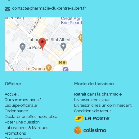
-
-
contact
@
pharmacie-du-centre-albert.fr
Formats :
Sachet unitaire stérile.
Boîte de 6 pour le petit format et boîte de 4 pour le grand
format.
Code ACL : 4725214
Code EAN : 3401047252143
Officine
Mode de livraison
Accueil
Retrait dans la pharmacie
Qui sommes-nous ?
Livraison chez vous
L’équipe officinale
Livraison chez un commerçant
Ordonnance
Conditions de retour
Déclarer un effet indésirable
Poser une question
Laboratoires & Marques
Promotions
Espace conseil