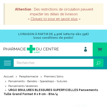
Attention
: Des restrictions de circulation peuvent
impacter les délais de livraison.
»
Cliquez ici pour en savoir plus
«
LIVRAISON À PARTIR DE
4,90€ (offerte dès 59€)
*
(sous conditions de poids)
Accueil
Parapharmacie
Premiers Soins
Pansements - Bandes - Sparadraps - Sutures
Pansements Vaselines
URGO BRULURES BLESSURES SUPERFICIELLES Pansements
Tulle Grand Format 8 x 8 cm - Bte/4