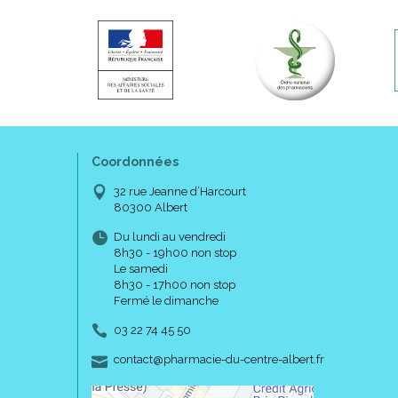
Coordonnées
32 rue Jeanne d’Harcourt
80300 Albert
Du lundi au vendredi
8h30 - 19h00 non stop
Le samedi
8h30 - 17h00 non stop
Fermé le dimanche
03 22 74 45 50
-
-
contact
@
pharmacie-du-centre-albert.fr