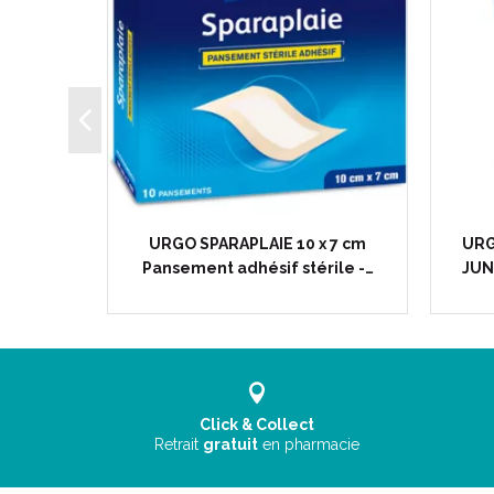
 x 8 cm -
URGO SPARAPLAIE 10 x 7 cm
URG
dhésif…
Pansement adhésif stérile -…
JUNG
Click & Collect
Retrait
gratuit
en pharmacie