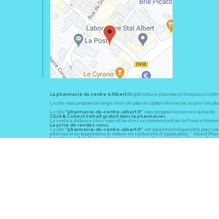
La pharmacie du centre à Albert
(80300) est une pharmacie française certifi
Le site vous propose un large choix de plus de 11000 références, au prix les 
Le site
"pharmacie-du-centre-albert.fr"
vous propose les service suivants :
Click & Collect (retrait gratuit dans la pharmacie).
La vente à distance chez vous et/ou chez un commerçant sur la France (Andorre, 
La prise de rendez-vous.
Le site
"pharmacie-du-centre-albert.fr"
est également disponible pour vos s
ultérieure) en tapant dans le moteur de recherche d' application : " Albert Pha
Le paiement en ligne
est assuré par la borne de paiement entièrement sécuri
En officine,
la pharmacie du centre à Albert
(80300) vous propose ses conseil
diabète, sevrage tabagique, risques cardiovasculaires, prise de tension artériell
La pharmacie du centre à Albert
(80300) fait partie du groupement
Pharmac
objectif commun : devenir un véritable « relais santé » au service des client
Les horaires d'ouverture
sont de 8h30 à 19h00 non stop du lundi au vendredi 
Vous pouvez contacter
la pharmacie du centre à Albert
(80300) par téléphone
Pour le dimanche et la nuit, vous pouvez trouver l
a pharmacie de garde
la pl
© 2011-2026
PHARM