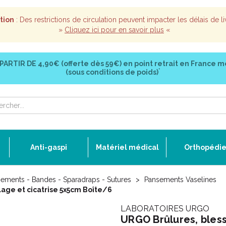
tion
: Des restrictions de circulation peuvent impacter les délais de li
»
Cliquez ici pour en savoir plus
«
 PARTIR DE
4,90€ (offerte dès 59€)
en point retrait en France m
*
(sous conditions de poids)
Anti-gaspi
Matériel médical
Orthopédi
ements - Bandes - Sparadraps - Sutures
Pansements Vaselines
lage et cicatrise 5x5cm Boîte/6
LABORATOIRES URGO
URGO Brûlures, bless