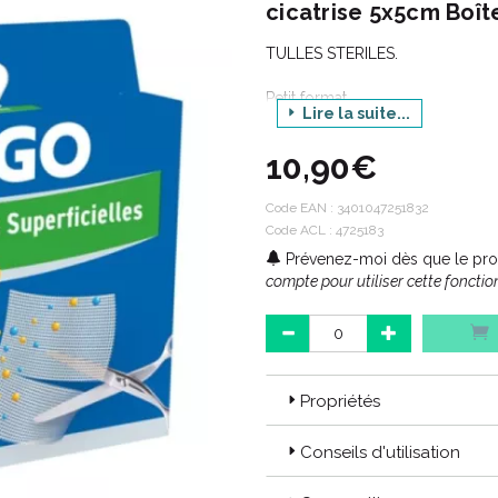
cicatrise 5x5cm Boî
TULLES STERILES.
Petit format.
Lire la suite...
Boite de 6.
10,90€
Code EAN : 3664492014616
Code EAN :
3401047251832
Code ACL : 4725183
Prévenez-moi dès que le prod
compte pour utiliser cette fonction
Propriétés
Conseils d'utilisation