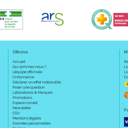
Officine
M
Accueil
Re
Qui sommes-nous ?
Li
L’équipe officinale
Li
Ordonnance
Co
Déclarer un effet indésirable
Poser une question
Laboratoires & Marques
Promotions
Espace conseil
Newsletter
P
CGV
Mentions légales
Données personnelles