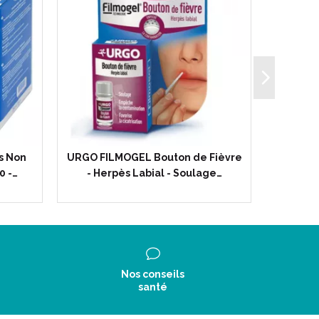
s Non
URGO FILMOGEL Bouton de Fièvre
ALVITYL
0 -…
- Herpès Labial - Soulage…
Avaler 
Nos conseils
santé