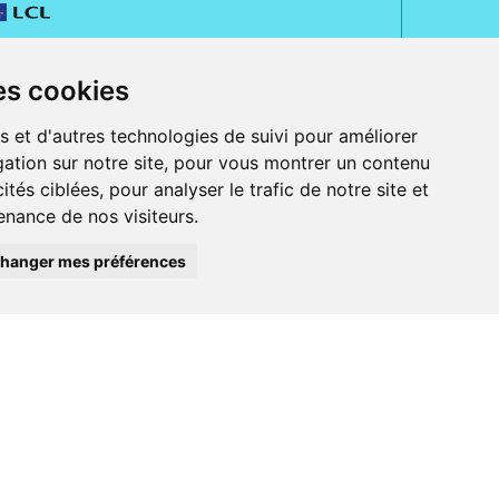
es cookies
s et d'autres technologies de suivi pour améliorer
ation sur notre site, pour vous montrer un contenu
ités ciblées, pour analyser le trafic de notre site et
nance de nos visiteurs.
rue Jeanne d' Harcourt, 80300 Albert.
 sans ordonnance.
hanger mes préférences
ranger).
e, iPad et iPod touch), ou sur Google Play (pour Androïd 5.0 ou version
 Express, Bancontact, PayPal.
 beauté et bien-être ainsi que différents services : suivi personnalisé,
auté de la peau, des cheveux...), mesure de la glycémie, perruques.
s 30 ans, Pharmactiv réunit près de 1500 adhérents pharmaciens autour d' un
du matériel médical sous sa marque BetterLife.
harmacie e-commerce