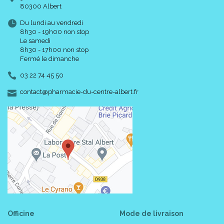
80300 Albert
Du lundi au vendredi
8h30 - 19h00 non stop
Le samedi
8h30 - 17h00 non stop
Fermé le dimanche
03 22 74 45 50
-
-
contact
@
pharmacie-du-centre-albert.fr
Officine
Mode de livraison