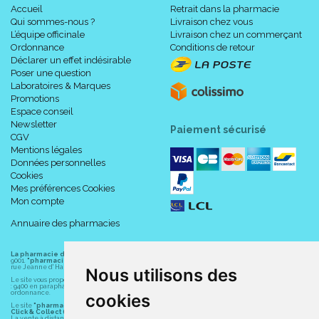
Accueil
Retrait dans la pharmacie
Qui sommes-nous ?
Livraison chez vous
L’équipe officinale
Livraison chez un commerçant
Ordonnance
Conditions de retour
Déclarer un effet indésirable
Poser une question
Laboratoires & Marques
Promotions
Espace conseil
Newsletter
Paiement sécurisé
CGV
Mentions légales
Données personnelles
Cookies
Mes préférences Cookies
Mon compte
Annuaire des pharmacies
La pharmacie du centre à Albert
(80300) est une pharmacie française certifiée ISO
9001.
"pharmacie-du-centre-albert.fr "
est le site internet de l
a pharmacie du centre
, 32
rue Jeanne d' Harcourt, 80300 Albert.
Nous utilisons des
Le site vous propose un large choix de plus de 11000 références, au prix les plus bas possible
: 9400 en parapharmacie, animaux, orthopédie, matériel médical. 1700 en médicaments sans
ordonnance.
cookies
Le site
"pharmacie-du-centre-albert.fr"
vous propose les service suivants :
Click & Collect (retrait gratuit dans la pharmacie).
La vente à distance chez vous et/ou chez un commerçant sur la France (Andorre, Monaco et