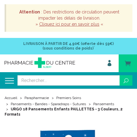
Attention
: Des restrictions de circulation peuvent
impacter les délais de livraison.
»
Cliquez ici pour en savoir plus
«
LIVRAISON À PARTIR DE
4,90€ (offerte dès 59€)
*
(sous conditions de poids)
Accueil
Parapharmacie
Premiers Soins
Pansements - Bandes - Sparadraps - Sutures
Pansements
URGO 18 Pansements Enfants PAILLETTES - 3 Couleurs, 2
Formats