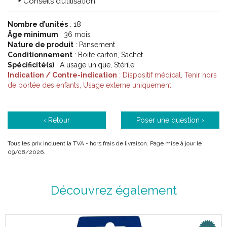
tout !
Conseils d’utilisation
Extensible, discret, waterproof, résistant, ultra protecteur, ultra
absorbant… A chaque bobo son pansement adapté.
Nombre d’unités
: 18
Âge minimum
: 36 mois
Nature de produit
: Pansement
Code ACL : 9202241
Conditionnement
: Boite carton, Sachet
Spécificité(s)
: A usage unique, Stérile
Code EAN : 3664492022413
Indication / Contre-indication
: Dispositif médical, Tenir hors
de portée des enfants, Usage externe uniquement.
‹ Retour
Poser une question ›
Tous les prix incluent la TVA - hors frais de livraison. Page mise à jour le
09/08/2026.
Découvrez également