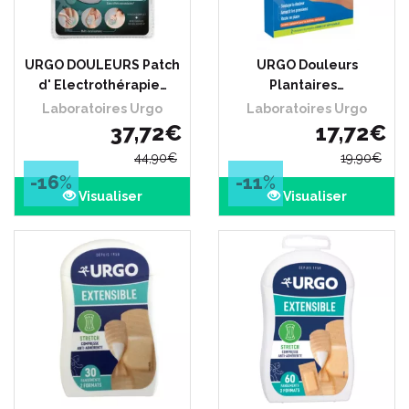
URGO DOULEURS Patch
URGO Douleurs
d' Electrothérapie…
Plantaires…
Laboratoires Urgo
Laboratoires Urgo
37
,
72
€
17
,
72
€
44
,
90
€
19
,
90
€
-16
%
-11
%
Visualiser
Visualiser