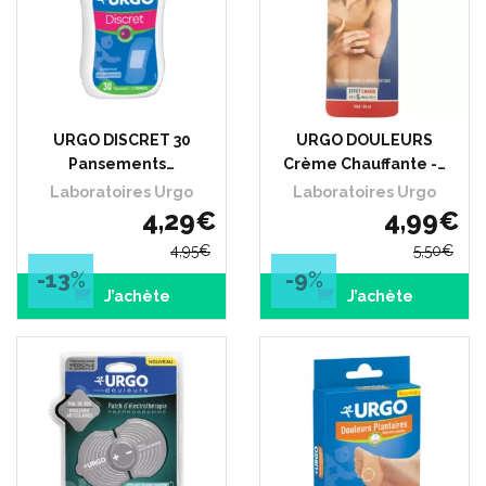
URGO DISCRET 30
URGO DOULEURS
Pansements…
Crème Chauffante -…
Laboratoires Urgo
Laboratoires Urgo
4
,
29
€
4
,
99
€
4
,
95
€
5
,
50
€
-13
%
-9
%
J’achète
J’achète