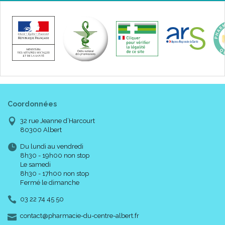
Coordonnées
32 rue Jeanne d’Harcourt
80300 Albert
Du lundi au vendredi
8h30 - 19h00 non stop
Le samedi
8h30 - 17h00 non stop
Fermé le dimanche
03 22 74 45 50
-
-
contact
@
pharmacie-du-centre-albert.fr