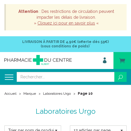
Attention
: Des restrictions de circulation peuvent
impacter les délais de livraison.
»
Cliquez ici pour en savoir plus
«
LIVRAISON À PARTIR DE
4,90€ (offerte dès 59€)
*
(sous conditions de poids)
Accueil
Marque
Laboratoires Urgo
Page 10
Laboratoires Urgo
Trier par nom de produit
12 articles par page