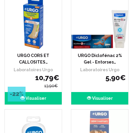
URGO CORS ET
URGO Diclofénac 2%
CALLOSITES…
Gel - Entorses…
Laboratoires Urgo
Laboratoires Urgo
10
,
79
€
5
,
90
€
13
,
90
€
-22
%
Visualiser
Visualiser