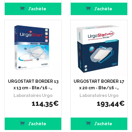
J’achète
J’achète
URGOSTART BORDER 13
URGOSTART BORDER 17
x 13 cm - Bte/16 -…
x 20 cm - Bte/16 -…
Laboratoires Urgo
Laboratoires Urgo
114
,
35
€
193
,
44
€
J’achète
J’achète