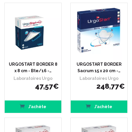
URGOSTART BORDER 8
URGOSTART BORDER
x 8 cm - Bte/16 -…
Sacrum 15 x 20 cm -…
Laboratoires Urgo
Laboratoires Urgo
47
,
57
€
248
,
77
€
J’achète
J’achète