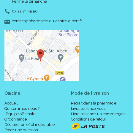
Fermé le dimanche
03 22 74 45 50
-
-
contact
@
pharmacie-du-centre-albert.fr
Officine
Mode de livraison
Accueil
Retrait dans la pharmacie
Qui sommes-nous ?
Livraison chez vous
L’équipe officinale
Livraison chez un commerçant
Ordonnance
Conditions de retour
Déclarer un effet indésirable
Poser une question