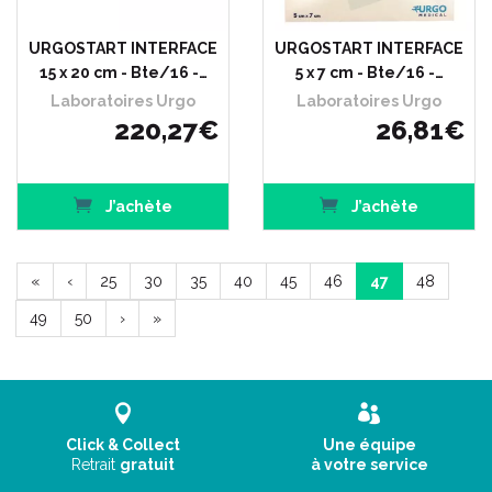
URGOSTART INTERFACE
URGOSTART INTERFACE
15 x 20 cm - Bte/16 -…
5 x 7 cm - Bte/16 -…
Laboratoires Urgo
Laboratoires Urgo
220
,
27
€
26
,
81
€
J’achète
J’achète
«
‹
25
30
35
40
45
46
47
48
49
50
›
»
Click & Collect
Une équipe
Retrait
gratuit
à votre service