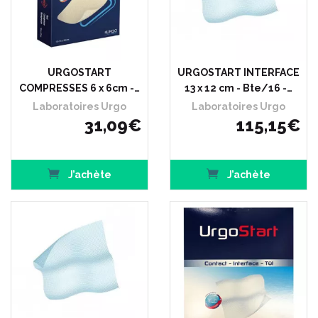
URGOSTART
URGOSTART INTERFACE
COMPRESSES 6 x 6cm -…
13 x 12 cm - Bte/16 -…
Laboratoires Urgo
Laboratoires Urgo
31
,
09
€
115
,
15
€
J’achète
J’achète