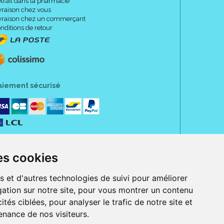
trait dans la pharmacie
vraison chez vous
vraison chez un commerçant
nditions de retour
 à base de fibres polyester.
haute tolérance cutanée.
e en non tissé, recouverte d'un voile anti-adhérent
aiement sécurisé
ble individuel.
es cookies
s des articulations ou les plis de la peau sans risque
s et d'autres technologies de suivi pour améliorer
cération.
ation sur notre site, pour vous montrer un contenu
ités ciblées, pour analyser le trafic de notre site et
 des peaux sensibles.
nance de nos visiteurs.
rue Jeanne d' Harcourt, 80300 Albert.
 sans ordonnance.