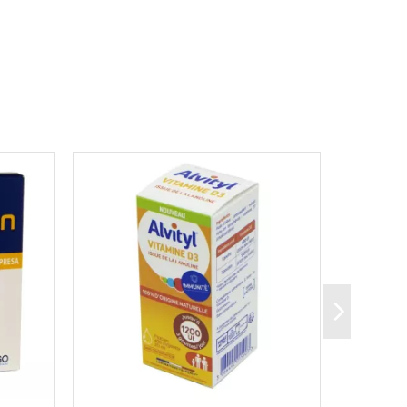
ielles, post opératoires, suturées, traumatiques.
aseptique de points de ponctions :
rale
: