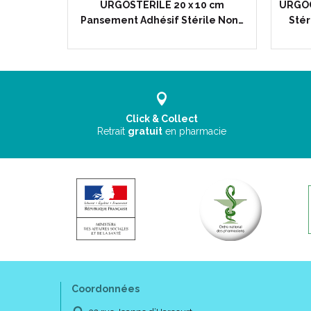
x 10 cm -
URGOSTERILE 20 x 10 cm
URGOC
nt…
Pansement Adhésif Stérile Non…
Stér
Click & Collect
Retrait
gratuit
en pharmacie
Coordonnées