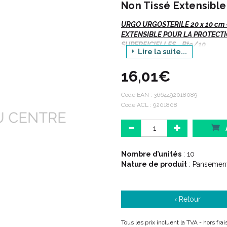
Non Tissé Extensible
URGO URGOSTERILE 20 x 10 cm 
EXTENSIBLE POUR LA PROTECTI
SUPERFICIELLES - Bte/10
Lire la suite...
Existe en plusieurs formats :
16,01€
5 cm x 9 cm
.
10 cm x 8 cm
.
Code EAN :
3664492018089
15 cm x 10 cm
.
Code ACL : 9201808
20 cm x 10 cm.
Nombre d’unités
: 10
Nature de produit
: Pansemen
‹ Retour
Tous les prix incluent la TVA - hors fra