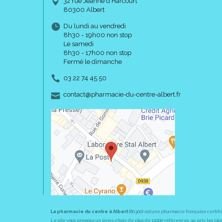
32 rue Jeanne d’Harcourt
80300 Albert
Du lundi au vendredi
8h30 - 19h00 non stop
Le samedi
8h30 - 17h00 non stop
Fermé le dimanche
03 22 74 45 50
-
-
contact
@
pharmacie-du-centre-albert.fr
La pharmacie du centre à Albert
(80300) est une pharmacie française certifi
Le site vous propose un large choix de plus de 11000 références, au prix les 