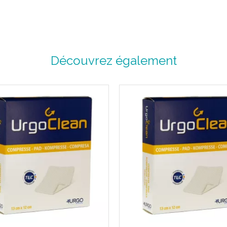
Découvrez également
Indications :
Recouvrement des plaies superfic
- Protection rapide, efficace et 
d' alimentation parenté
de biopsie
de dialyse.
- Réalisation de pansements en 
chirurgie ambulatoire
post-opératoire