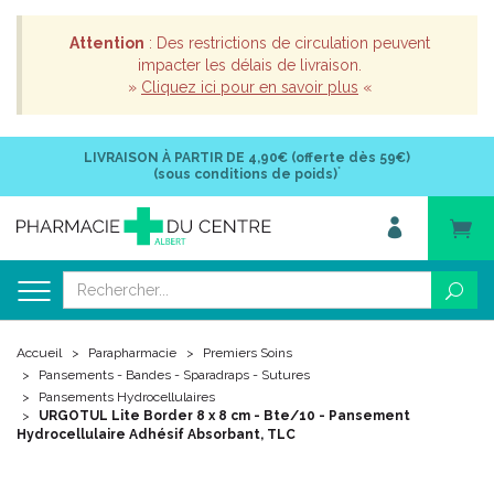
Attention
: Des restrictions de circulation peuvent
impacter les délais de livraison.
»
Cliquez ici pour en savoir plus
«
LIVRAISON À PARTIR DE
4,90€ (offerte dès 59€)
*
(sous conditions de poids)
Accueil
Parapharmacie
Premiers Soins
Pansements - Bandes - Sparadraps - Sutures
Pansements Hydrocellulaires
URGOTUL Lite Border 8 x 8 cm - Bte/10 - Pansement
Hydrocellulaire Adhésif Absorbant, TLC