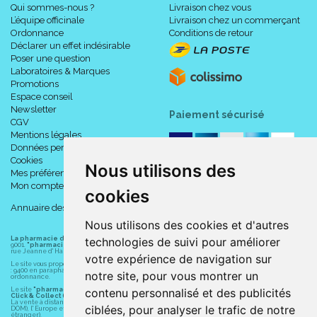
Qui sommes-nous ?
Livraison chez vous
L’équipe officinale
Livraison chez un commerçant
Ordonnance
Conditions de retour
Déclarer un effet indésirable
Poser une question
Laboratoires & Marques
Promotions
Espace conseil
Newsletter
Paiement sécurisé
CGV
Mentions légales
Données personnelles
Cookies
Nous utilisons des
Mes préférences Cookies
Mon compte
cookies
Annuaire des pharmacies
Nous utilisons des cookies et d'autres
La pharmacie du centre à Albert
(80300) est une pharmacie française certifiée ISO
technologies de suivi pour améliorer
9001.
"pharmacie-du-centre-albert.fr "
est le site internet de l
a pharmacie du centre
, 32
rue Jeanne d' Harcourt, 80300 Albert.
votre expérience de navigation sur
Le site vous propose un large choix de plus de 11000 références, au prix les plus bas possible
: 9400 en parapharmacie, animaux, orthopédie, matériel médical. 1700 en médicaments sans
notre site, pour vous montrer un
ordonnance.
Le site
"pharmacie-du-centre-albert.fr"
vous propose les service suivants :
contenu personnalisé et des publicités
Click & Collect (retrait gratuit dans la pharmacie).
La vente à distance chez vous et/ou chez un commerçant sur la France (Andorre, Monaco et
ciblées, pour analyser le trafic de notre
DOM), l' Europe et le monde entier (livraison assuré par Colissimo et ses partenaires à l'
étranger).