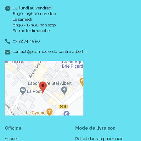
Du lundi au vendredi
8h30 - 19h00 non stop
Le samedi
8h30 - 17h00 non stop
Fermé le dimanche
03 22 74 45 50
-
-
contact
@
pharmacie-du-centre-albert.fr
Officine
Mode de livraison
Accueil
Retrait dans la pharmacie