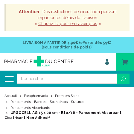
Attention
: Des restrictions de circulation peuvent
impacter les délais de livraison.
»
Cliquez ici pour en savoir plus
«
LIVRAISON À PARTIR DE
4,90€ (offerte dès 59€)
*
(sous conditions de poids)
Accueil
Parapharmacie
Premiers Soins
Pansements - Bandes - Sparadraps - Sutures
Pansements Absorbants
URGOCELL AG 15 x 20 cm - Bte/16 - Pansement Absorbant
Cicatrisant Non Adhésif