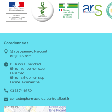
Composition :
Pansement absorbant imprégné de sels d’ argent, semi-
perméable, constitué de 3 couches.
Une compresse de mousse de polyuréthane absorbante.
Un support protecteur en polyuréthane.
Coordonnées
Boite de 16 pansements.
32 rue Jeanne d’Harcourt
80300 Albert
Code ACL : 9952802
Du lundi au vendredi
Code EAN : 3401099528029
8h30 - 19h00 non stop
Le samedi
8h30 - 17h00 non stop
Fermé le dimanche
03 22 74 45 50
-
-
contact
@
pharmacie-du-centre-albert.fr