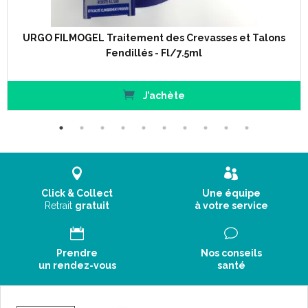
Large spectre anti bactérien incluant SARM, pseudomonas
aeruginosa.
Action bactéricide locale, rapide et prolongée.
URGO FILMOGEL Traitement des Crevasses et Talons
Pas de résistance bactérienne.
Fendillés - Fl/7.5ml
Dosage maîtrisé, sans passage systémique.
S' utilise avec un pansement secondaire.
Renouvellement espacé jusqu' à 3 jours selon l' importance
J’achète
des exsudats.
Conseils d' utilisation :
Nettoyer la plaie selon le protocole de soin habituel, puis
rincer avec du sérum physiologique.
Click & Collect
Une équipe
Retirer les ailettes de protection du pansement.
Retrait
gratuit
à votre service
Poser le pansement Urgocell Ag sur la plaie.
Maintenir avec une bande de fixation de type
NylexFix
.
Appliquer une bande de contention lorsque celle-ci est
Prendre
Nos conseils
prescrite.
un rendez-vous
santé
A renouveler tous les 1 à 3 jours, en fonction de l' aspect des
exsudats et de l' évolution de la plaie.