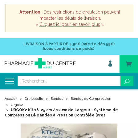
Attention
: Des restrictions de circulation peuvent
impacter les délais de livraison.
»
Cliquez ici pour en savoir plus
«
LIVRAISON À PARTIR DE
4,90€ (offerte dès 59€)
*
(sous conditions de poids)
Accueil
Orthopédie
Bandes
Bandes de Compression
Urgok2
URGOK2 Kit 18-25 cm / 12 cm de Largeur - Système de
Compression Bi-Bandes à Pression Contrôlée (Pres