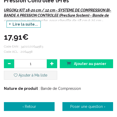
Pression Contrôlée (Pres
URGOK2 KIT 18-25 cm / 12 cm - SYSTEME DE COMPRESSION BI-
BANDE A PRESSION CONTROLEE (PresSure System) - Bande de
compression multicouche, pour cheville de 18 cm à 25 cm -
Lire la suite...
Largeur 12 cm - Bte/1 + 1
17,91€
Ce dispositif existe en plusieurs tailles :
Code EAN :
3401020644583
Tour de cheville
Code ACL : 2064458
18 - 25 cm
25 - 
Ajouter au panier
8 cm
8 
Largueur bande
10 cm
10 
Ajouter à Ma liste
12 cm
12 
Nature de produit
: Bande de Compression
Présentation du kit :
‹ Retour
Poser une question ›
Les 2 bandes KTech et KPress constituent un système