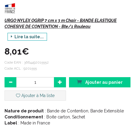
URGO NYLEX OGRIP 7 cm x 3 m Chair - BANDE ELASTIQUE
COHESIVE DE CONTENTION - Bte/1 Rouleau
Lire la suite...
8,01€
Code EAN :
3664492015552
Code ACL : 9201555
Ajouter au panier
Ajouter à Ma liste
Nature de produit
: Bande de Contention, Bande Extensible
Conditionnement
: Boite carton, Sachet
Autres Formats disponibles :
Label
: Made in France
Bande 3 m x 7 cm blanc
.