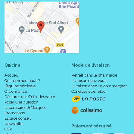
Conseils d' utilisation :
1. Dérouler 20 à 30 cm de bande sans tendre la bande.
2. Faire un premier tour avec la bande sans tension.
3. Poursuivre le bandage en exerçant une légère tension
et recouvrir chaque tour d’ au moins la moitié du tour
précédent.
4. Afin d’ assurer une bonne tenue de la bande, le dernier
tour ne doit pas être en contact avec la peau mais
recouvrir complètement le tour précédent.
Officine
Mode de livraison
5. Terminer le bandage en pressant l’ extrémité de la
bande avec la paume de la main pendant quelques
Accueil
Retrait dans la pharmacie
Qui sommes-nous ?
Livraison chez vous
secondes
L’équipe officinale
Livraison chez un commerçant
6. Le dernier tour de bandage doit être posé SANS
Ordonnance
Conditions de retour
TENSION.
Déclarer un effet indésirable
7. Entretien :
Poser une question
– Laver à la main ou en machine à 40°C maximum,
Laboratoires & Marques
sans détergent ni chlore.
Promotions
– Rincer et laisser sécher à plat.
Espace conseil
Newsletter
Paiement sécurisé
CGV