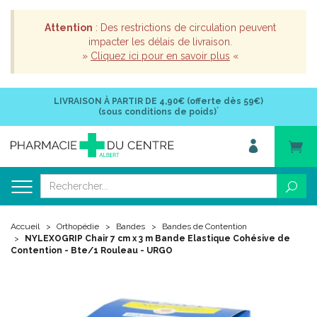
Attention
: Des restrictions de circulation peuvent
impacter les délais de livraison.
»
Cliquez ici pour en savoir plus
«
LIVRAISON À PARTIR DE
4,90€ (offerte dès 59€)
*
(sous conditions de poids)
Accueil
Orthopédie
Bandes
Bandes de Contention
NYLEXOGRIP Chair 7 cm x 3 m Bande Elastique Cohésive de
Contention - Bte/1 Rouleau - URGO