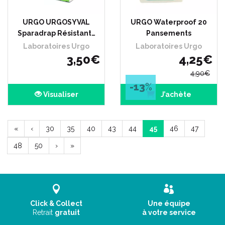
URGO URGOSYVAL
URGO Waterproof 20
Sparadrap Résistant…
Pansements
Laboratoires Urgo
Laboratoires Urgo
3
,
50
€
4
,
25
€
4
,
90
€
-13
%
Visualiser
J’achète
«
‹
30
35
40
43
44
45
46
47
48
50
›
»
Click & Collect
Une équipe
Retrait
gratuit
à votre service