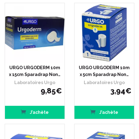
URGO URGODERM 10m
URGO URGODERM 10m
x 15cm Sparadrap Non…
x 5cm Sparadrap Non…
Laboratoires Urgo
Laboratoires Urgo
9
,
85
€
3
,
94
€
J’achète
J’achète