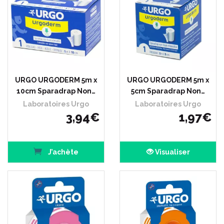
URGO URGODERM 5m x
URGO URGODERM 5m x
10cm Sparadrap Non…
5cm Sparadrap Non…
Laboratoires Urgo
Laboratoires Urgo
3
,
94
€
1
,
97
€
J’achète
Visualiser