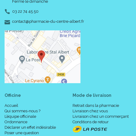
Fermé le dimanche
03 22 74 45 50
-
-
contact
@
pharmacie-du-centre-albert.fr
Officine
Mode de livraison
Accueil
Retrait dans la pharmacie
Qui sommes-nous ?
Livraison chez vous
L’équipe officinale
Livraison chez un commerçant
Ordonnance
Conditions de retour
Déclarer un effet indésirable
Poser une question