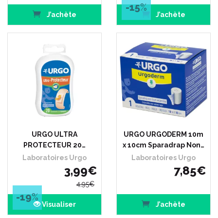
-15
%
J’achète
J’achète
URGO ULTRA
URGO URGODERM 10m
PROTECTEUR 20…
x 10cm Sparadrap Non…
Laboratoires Urgo
Laboratoires Urgo
3
,
99
€
7
,
85
€
4
,
95
€
-19
%
Visualiser
J’achète