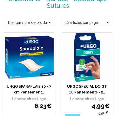
Sutures
Trier par nom de produit
12 articles par page
URGO SPARAPLAIE 10 x 7
URGO SPECIAL DOIGT
cm Pansement…
16 Pansements - 2…
Laboratoires Urgo
Laboratoires Urgo
6
,
23
€
4
,
99
€
5
,
90
€