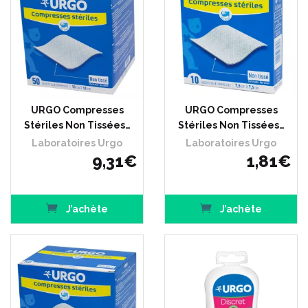
URGO Compresses
URGO Compresses
Stériles Non Tissées…
Stériles Non Tissées…
Laboratoires Urgo
Laboratoires Urgo
9
,
31
€
1
,
81
€
J’achète
J’achète