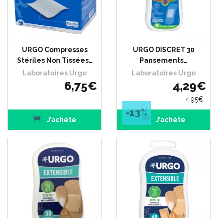
URGO Compresses
URGO DISCRET 30
Stériles Non Tissées…
Pansements…
Laboratoires Urgo
Laboratoires Urgo
6
,
75
€
4
,
29
€
4
,
95
€
-13
%
J’achète
J’achète