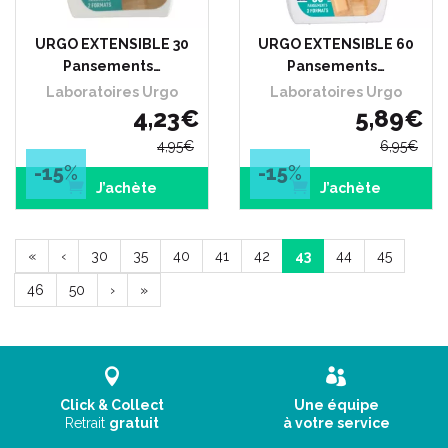
URGO EXTENSIBLE 30
URGO EXTENSIBLE 60
Pansements…
Pansements…
Laboratoires Urgo
Laboratoires Urgo
4
,
23
€
5
,
89
€
4
,
95
€
6
,
95
€
-15
%
-15
%
J’achète
J’achète
«
‹
30
35
40
41
42
43
44
45
46
50
›
»
Click & Collect
Une équipe
Retrait
gratuit
à votre service