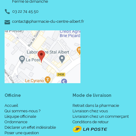
Fermé le dimanche
03 22 74 45 50
-
-
contact
@
pharmacie-du-centre-albert.fr
Officine
Mode de livraison
Accueil
Retrait dans la pharmacie
Qui sommes-nous ?
Livraison chez vous
L’équipe officinale
Livraison chez un commerçant
Ordonnance
Conditions de retour
Déclarer un effet indésirable
Poser une question