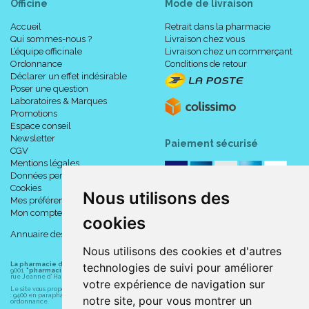
Officine
Mode de livraison
Accueil
Retrait dans la pharmacie
Qui sommes-nous ?
Livraison chez vous
L’équipe officinale
Livraison chez un commerçant
Ordonnance
Conditions de retour
Déclarer un effet indésirable
Poser une question
Laboratoires & Marques
Promotions
Espace conseil
Newsletter
Paiement sécurisé
CGV
Mentions légales
Données personnelles
Cookies
Nous utilisons des
Mes préférences Cookies
Mon compte
cookies
Annuaire des pharmacies
Nous utilisons des cookies et d'autres
La pharmacie du centre à Albert
(80300) est une pharmacie française certifiée ISO
technologies de suivi pour améliorer
9001.
"pharmacie-du-centre-albert.fr "
est le site internet de l
a pharmacie du centre
, 32
rue Jeanne d' Harcourt, 80300 Albert.
votre expérience de navigation sur
Le site vous propose un large choix de plus de 11000 références, au prix les plus bas possible
: 9400 en parapharmacie, animaux, orthopédie, matériel médical. 1700 en médicaments sans
notre site, pour vous montrer un
ordonnance.