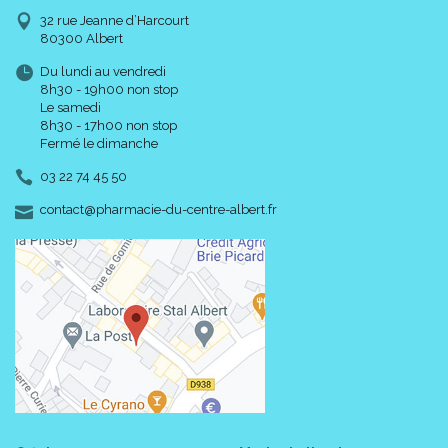
32 rue Jeanne d’Harcourt
80300 Albert
Du lundi au vendredi
8h30 - 19h00 non stop
Le samedi
8h30 - 17h00 non stop
Fermé le dimanche
03 22 74 45 50
-
-
contact
@
pharmacie-du-centre-albert.fr