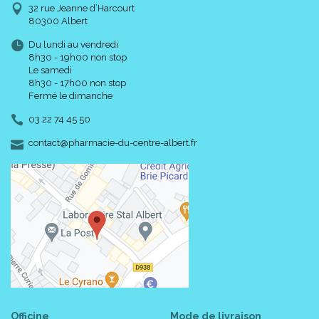
32 rue Jeanne d’Harcourt
80300 Albert
Du lundi au vendredi
8h30 - 19h00 non stop
Le samedi
8h30 - 17h00 non stop
Fermé le dimanche
03 22 74 45 50
-
-
contact
@
pharmacie-du-centre-albert.fr
Officine
Mode de livraison