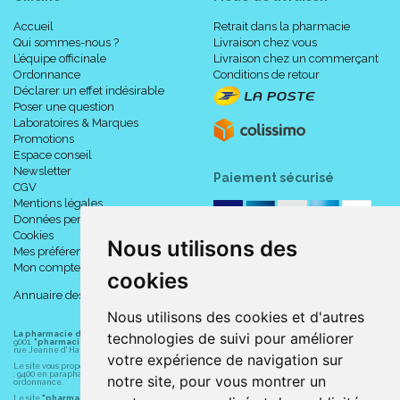
Accueil
Retrait dans la pharmacie
Qui sommes-nous ?
Livraison chez vous
L’équipe officinale
Livraison chez un commerçant
Ordonnance
Conditions de retour
Déclarer un effet indésirable
Poser une question
Laboratoires & Marques
Promotions
Espace conseil
Newsletter
Paiement sécurisé
CGV
Mentions légales
Données personnelles
Cookies
Nous utilisons des
Mes préférences Cookies
Mon compte
cookies
Annuaire des pharmacies
Nous utilisons des cookies et d'autres
La pharmacie du centre à Albert
(80300) est une pharmacie française certifiée ISO
technologies de suivi pour améliorer
9001.
"pharmacie-du-centre-albert.fr "
est le site internet de l
a pharmacie du centre
, 32
rue Jeanne d' Harcourt, 80300 Albert.
votre expérience de navigation sur
Le site vous propose un large choix de plus de 11000 références, au prix les plus bas possible
: 9400 en parapharmacie, animaux, orthopédie, matériel médical. 1700 en médicaments sans
notre site, pour vous montrer un
ordonnance.
Le site
"pharmacie-du-centre-albert.fr"
vous propose les service suivants :