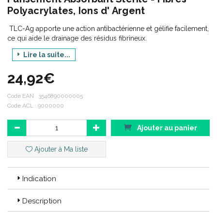
Polyacrylates, Ions d' Argent
TLC-Ag apporte une action antibactérienne et gélifie facilement,
ce qui aide le drainage des résidus fibrineux.
Lire la suite...
24,92€
Depuis 1960, les laboratoires URGO® innovent et développent
non seulement des pansements mais aussi d’ autres produits
Code EAN :
3546890000005
pour le soin des patients, comme les pansements liquides
Code ACL : 9000000
Filmogel.
URGO® propose différents produits pour les maux du
Ajouter au panier
quotidien de toute la famille : les aphtes, boutons de fièvre ou
herpès labiaux, ampoules et crevasses aux mains ou aux pieds
Ajouter à Ma liste
mais aussi les ongles abîmés par mycoses et traumatismes.
Les solutions URGO® permettent selon les produits de
Indication
soulager, apaiser ou encore prévenir les maux et autres
douleurs.
Description