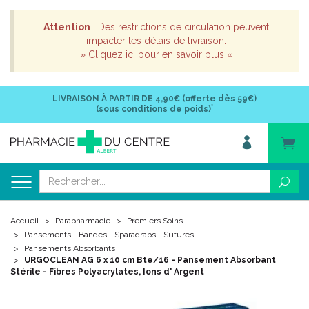
Attention
: Des restrictions de circulation peuvent
impacter les délais de livraison.
»
Cliquez ici pour en savoir plus
«
LIVRAISON À PARTIR DE
4,90€ (offerte dès 59€)
*
(sous conditions de poids)
Accueil
Parapharmacie
Premiers Soins
Pansements - Bandes - Sparadraps - Sutures
Pansements Absorbants
URGOCLEAN AG 6 x 10 cm Bte/16 - Pansement Absorbant
Stérile - Fibres Polyacrylates, Ions d' Argent