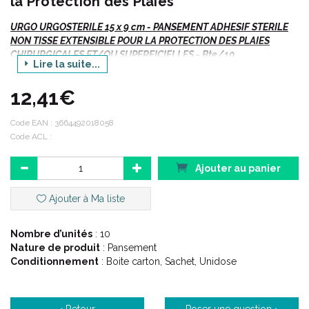
la Protection des Plaies
URGO URGOSTERILE 15 x 9 cm - PANSEMENT ADHESIF STERILE
NON TISSE EXTENSIBLE POUR LA PROTECTION DES PLAIES
CHIRURGICALES ET/OU SUPERFICIELLES - Bte/10
Lire la suite...
Existe en plusieurs formats :
12,41€
5 cm x 9 cm
.
10 cm x 9 cm
.
Code EAN :
3664492018058
15 cm x 10 cm.
Code ACL :
20 cm x 10 cm
.
Ajouter au panier
Ajouter à Ma liste
Nombre d’unités
: 10
Nature de produit
: Pansement
Conditionnement
: Boite carton, Sachet, Unidose