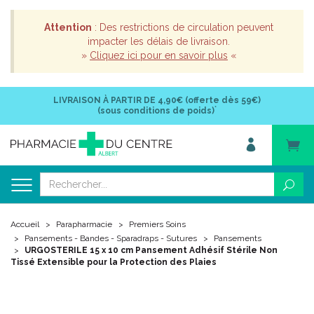
Attention
: Des restrictions de circulation peuvent
impacter les délais de livraison.
»
Cliquez ici pour en savoir plus
«
LIVRAISON À PARTIR DE
4,90€ (offerte dès 59€)
*
(sous conditions de poids)
Accueil
Parapharmacie
Premiers Soins
Pansements - Bandes - Sparadraps - Sutures
Pansements
URGOSTERILE 15 x 10 cm Pansement Adhésif Stérile Non
Tissé Extensible pour la Protection des Plaies