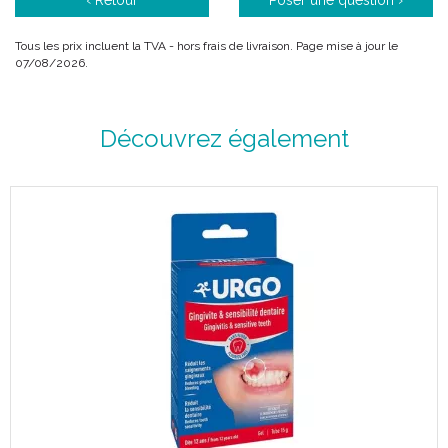
‹ Retour
Poser une question ›
Tous les prix incluent la TVA - hors frais de livraison. Page mise à jour le
07/08/2026.
Indications :
Découvrez également
Recouvrement des plaies superficielles, post opératoires,
suturées, traumatiques.
- Protection rapide, efficace et aseptique de points de ponctions
:
d' alimentation parentérale
de biopsie
de dialyse.
- Réalisation de pansements en :
chirurgie ambulatoire
post-opératoire
coeliochirurgie