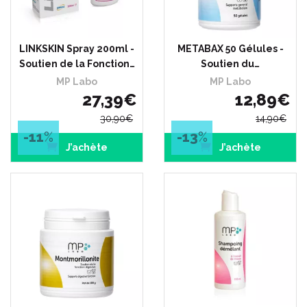
LINKSKIN Spray 200ml -
METABAX 50 Gélules -
Soutien de la Fonction…
Soutien du…
MP Labo
MP Labo
27
,
39
€
12
,
89
€
30
,
90
€
14
,
90
€
-11
%
-13
%
J’achète
J’achète