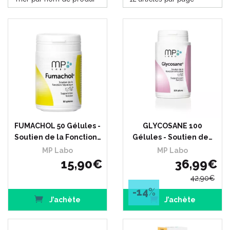
FUMACHOL 50 Gélules -
GLYCOSANE 100
Soutien de la Fonction…
Gélules - Soutien de…
MP Labo
MP Labo
15
,
90
€
36
,
99
€
42
,
90
€
-14
%
J’achète
J’achète