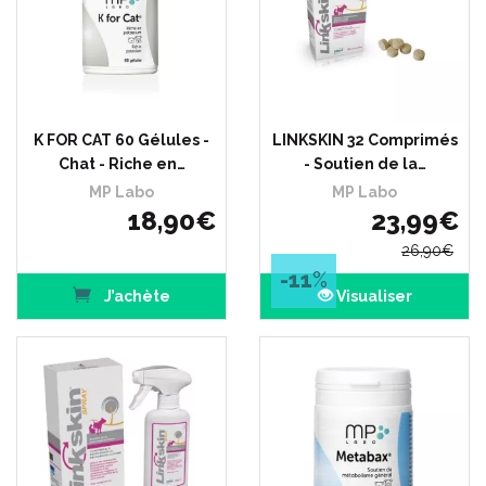
K FOR CAT 60 Gélules -
LINKSKIN 32 Comprimés
Chat - Riche en…
- Soutien de la…
MP Labo
MP Labo
18
,
90
€
23
,
99
€
26
,
90
€
-11
%
J’achète
Visualiser