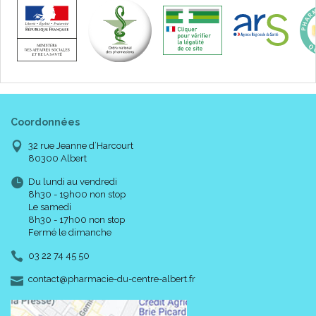
Coordonnées
32 rue Jeanne d’Harcourt
80300 Albert
Du lundi au vendredi
8h30 - 19h00 non stop
Le samedi
8h30 - 17h00 non stop
Fermé le dimanche
03 22 74 45 50
-
-
contact
@
pharmacie-du-centre-albert.fr