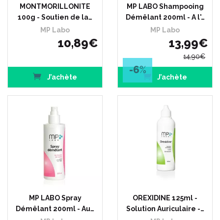
MONTMORILLONITE
MP LABO Shampooing
100g - Soutien de la…
Démêlant 200ml - A l'…
MP Labo
MP Labo
10
,
89
€
13
,
99
€
14
,
90
€
-6
%
J’achète
J’achète
MP LABO Spray
OREXIDINE 125ml -
Démêlant 200ml - Au…
Solution Auriculaire -…