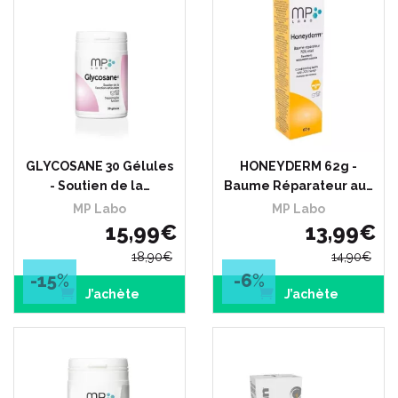
GLYCOSANE 30 Gélules
HONEYDERM 62g -
- Soutien de la…
Baume Réparateur au…
MP Labo
MP Labo
15
,
99
€
13
,
99
€
18
,
90
€
14
,
90
€
-15
%
-6
%
J’achète
J’achète