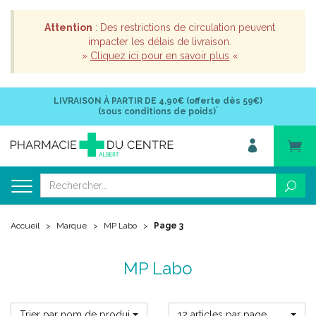
Attention
: Des restrictions de circulation peuvent
impacter les délais de livraison.
»
Cliquez ici pour en savoir plus
«
LIVRAISON À PARTIR DE
4,90€ (offerte dès 59€)
*
(sous conditions de poids)
Accueil
Marque
MP Labo
Page 3
MP Labo
Trier par nom de produit
12 articles par page