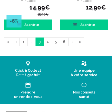
MP Labo
MP Labo
14
,
99
€
12
,
90
€
15
,
90
€
-6
%
J’achète
J’achète
«
‹
1
2
3
4
5
6
›
»
Click & Collect
Une équipe
Retrait
gratuit
à votre service
Prendre
Nos conseils
un rendez-vous
santé