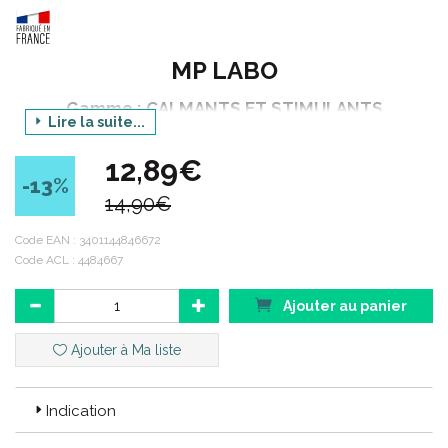
MP LABO
Gamme : CALMANTS ET STIMULANTS
Lire la suite...
Produit : METABAX
12,89€
Conditionnement : 50 gélules végétales
-13
%
14,90€
Code ACL : 4484667
Code EAN :
3401144846672
Code ACL : 4484667
Code EAN : 3401144846672
Ajouter au panier
Ajouter à Ma liste
Indication