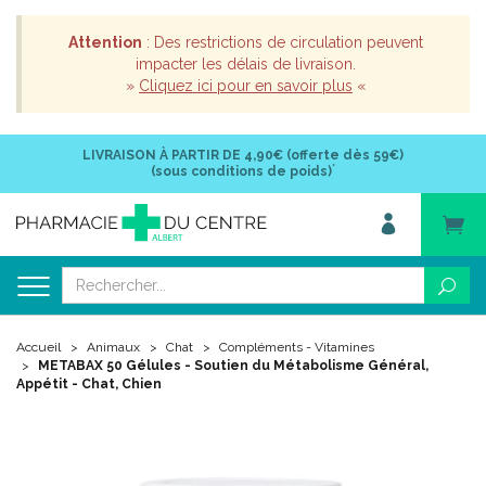
Attention
: Des restrictions de circulation peuvent
impacter les délais de livraison.
»
Cliquez ici pour en savoir plus
«
LIVRAISON À PARTIR DE
4,90€ (offerte dès 59€)
*
(sous conditions de poids)
Accueil
Animaux
Chat
Compléments - Vitamines
METABAX 50 Gélules - Soutien du Métabolisme Général,
Appétit - Chat, Chien