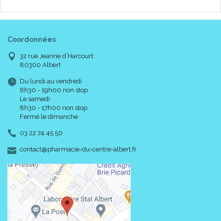
Coordonnées
32 rue Jeanne d’Harcourt
80300 Albert
Du lundi au vendredi
8h30 - 19h00 non stop
Le samedi
8h30 - 17h00 non stop
Fermé le dimanche
03 22 74 45 50
-
-
contact
@
pharmacie-du-centre-albert.fr