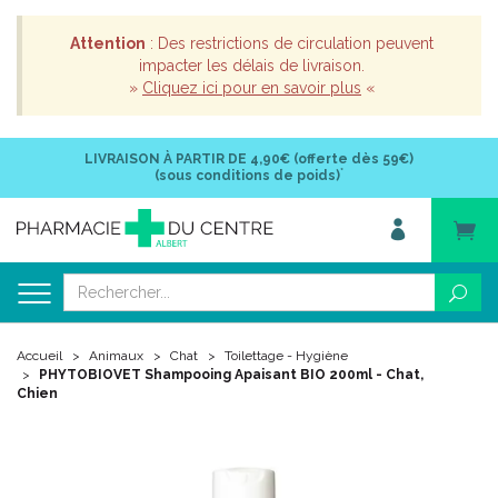
Attention
: Des restrictions de circulation peuvent
impacter les délais de livraison.
»
Cliquez ici pour en savoir plus
«
LIVRAISON À PARTIR DE
4,90€ (offerte dès 59€)
*
(sous conditions de poids)
Accueil
Animaux
Chat
Toilettage - Hygiène
PHYTOBIOVET Shampooing Apaisant BIO 200ml - Chat,
Chien