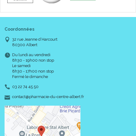
Coordonnées
32 rue Jeanne d’Harcourt
80300 Albert
Du lundi au vendredi
8h30 - 19h00 non stop
Le samedi
8h30 - 17h00 non stop
Fermé le dimanche
03 22 74 45 50
-
-
contact
@
pharmacie-du-centre-albert.fr