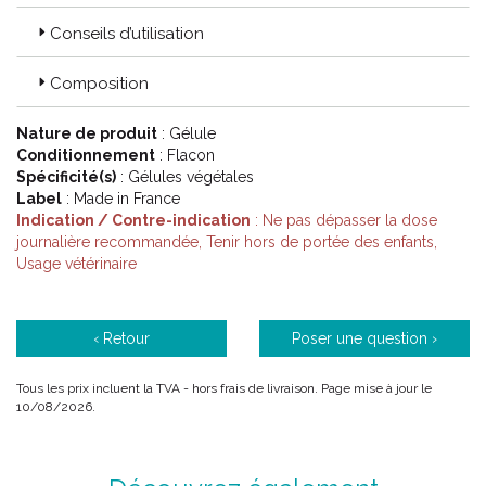
les cas extrêmes d’ avoir recours à une consultation de
Conseils d’utilisation
comportement avec un vétérinaire spécialisé ou spécialiste.
Dans de nombreux cas, vous pourrez aider votre animal,
notamment pour des situations ponctuelles comme un
Composition
voyage, un déménagement ou l’ arrivée d’ un nouveau
membre de la famille.
Nature de produit
: Gélule
Conditionnement
: Flacon
Spécificité(s)
: Gélules végétales
Code ACL : 4427161
Label
: Made in France
Code EAN : 3401144271610
Indication / Contre-indication
: Ne pas dépasser la dose
journalière recommandée, Tenir hors de portée des enfants,
Usage vétérinaire
‹ Retour
Poser une question ›
Tous les prix incluent la TVA - hors frais de livraison. Page mise à jour le
10/08/2026.