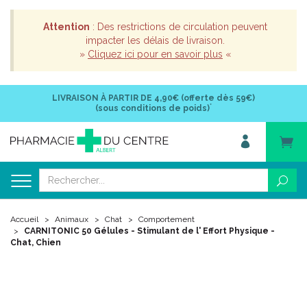
Attention
: Des restrictions de circulation peuvent
impacter les délais de livraison.
»
Cliquez ici pour en savoir plus
«
LIVRAISON À PARTIR DE
4,90€ (offerte dès 59€)
*
(sous conditions de poids)
Accueil
Animaux
Chat
Comportement
CARNITONIC 50 Gélules - Stimulant de l' Effort Physique -
Chat, Chien