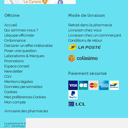
Officine
Mode de livraison
Accueil
Retrait dans la pharmacie
Qui sommes-nous ?
Livraison chez vous
L’équipe officinale
Livraison chez un commerçant
Ordonnance
Conditions de retour
Déclarer un effet indésirable
Poser une question
Laboratoires & Marques
Promotions
Espace conseil
Newsletter
Paiement sécurisé
CGV
Mentions légales
Données personnelles
Cookies
Mes préférences Cookies
Mon compte
Annuaire des pharmacies
La pharmacie du centre à Albert
(80300) est une pharmacie française certifiée ISO
9001.
"pharmacie-du-centre-albert.fr "
est le site internet de l
a pharmacie du centre
, 32