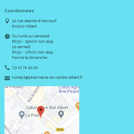
Coordonnées
32 rue Jeanne d’Harcourt
80300 Albert
Du lundi au vendredi
8h30 - 19h00 non stop
Le samedi
8h30 - 17h00 non stop
Fermé le dimanche
03 22 74 45 50
-
-
contact
@
pharmacie-du-centre-albert.fr