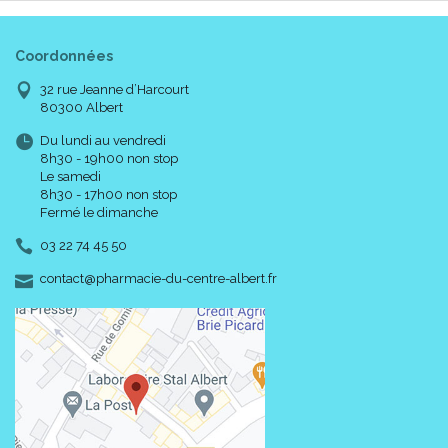
Coordonnées
32 rue Jeanne d’Harcourt
80300 Albert
Du lundi au vendredi
8h30 - 19h00 non stop
Le samedi
8h30 - 17h00 non stop
Fermé le dimanche
03 22 74 45 50
-
-
contact
@
pharmacie-du-centre-albert.fr