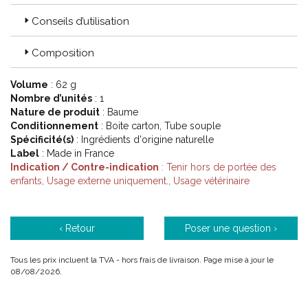
important à prendre en compte dès le plus jeune âge. Cela
passe bien évidemment par le nettoyage régulier à l’ aide de
Conseils d’utilisation
shampoings ou de shampoings sans rinçage, présentés par
ailleurs ou de lingettes prêtes à l’ emploi, faciles à utiliser et
Composition
nomades.
Volume
: 62 g
Nombre d’unités
: 1
Quels sont les produit pour les peaux abîmées ?
Nature de produit
: Baume
Pour les peaux abîmées, des produits de restauration cutanée
Conditionnement
: Boite carton, Tube souple
sont parfois nécessaires. Le miel a depuis longtemps fait la
Spécificité(s)
: Ingrédients d'origine naturelle
preuve de son intérêt dans cette utilisation, et Honeyderm®, un
Label
: Made in France
baume contenant 70 % de miel associé à d’ autres actifs comme
Indication / Contre-indication
: Tenir hors de portée des
l’ aloe vera et l’ acide hyaluronique utilise ses propriétés.
enfants, Usage externe uniquement., Usage vétérinaire
Dermidine ajoute également, sous forme de spray, les vertus
des plantes (callendula et centella) aux bénéfices d’ un agent
hydratant.
‹ Retour
Poser une question ›
Tous les prix incluent la TVA - hors frais de livraison. Page mise à jour le
Code ACL : 8116481
08/08/2026.
Code EAN : 3664499000001