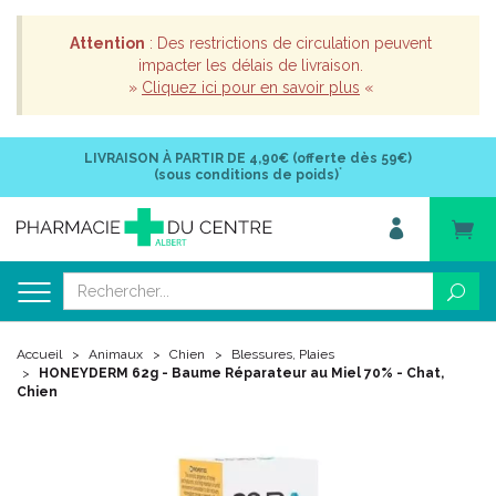
Attention
: Des restrictions de circulation peuvent
impacter les délais de livraison.
»
Cliquez ici pour en savoir plus
«
LIVRAISON À PARTIR DE
4,90€ (offerte dès 59€)
*
(sous conditions de poids)
Accueil
Animaux
Chien
Blessures, Plaies
HONEYDERM 62g - Baume Réparateur au Miel 70% - Chat,
Chien