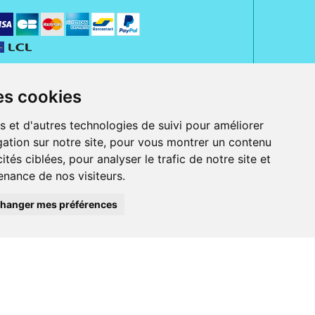
es cookies
s et d'autres technologies de suivi pour améliorer
ation sur notre site, pour vous montrer un contenu
ités ciblées, pour analyser le trafic de notre site et
nance de nos visiteurs.
rue Jeanne d' Harcourt, 80300 Albert.
 sans ordonnance.
hanger mes préférences
ranger).
e, iPad et iPod touch), ou sur Google Play (pour Androïd 5.0 ou version
 Express, Bancontact, PayPal.
 beauté et bien-être ainsi que différents services : suivi personnalisé,
auté de la peau, des cheveux...), mesure de la glycémie, perruques.
s 30 ans, Pharmactiv réunit près de 1500 adhérents pharmaciens autour d' un
du matériel médical sous sa marque BetterLife.