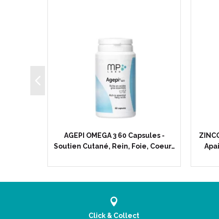
imés -
AGEPI OMEGA 3 60 Capsules -
ZINCO
ntes…
Soutien Cutané, Rein, Foie, Coeur…
Apai
Click & Collect