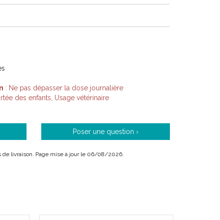
 : il devient moins actifs, dort plus, a du mal à
ent réticent aux caresses…
es
n
: Ne pas dépasser la dose journalière
ée des enfants, Usage vétérinaire
Poser une question ›
ais de livraison. Page mise à jour le 06/08/2026.