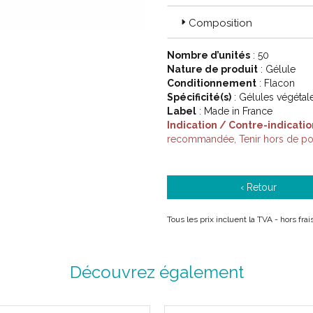
qui les signes sont moins visibles
grimper sur les meubles et devi
Composition
Nombre d’unités
: 50
Code ACL : 7691941
Nature de produit
: Gélule
Code EAN : 3401176919412
Conditionnement
: Flacon
Spécificité(s)
: Gélules végétal
Label
: Made in France
Indication / Contre-indicatio
recommandée, Tenir hors de port
‹ Retour
Tous les prix incluent la TVA - hors fr
Découvrez également