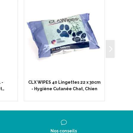
 -
CLX WIPES 40 Lingettes 22 x 30cm
METABAX
t…
- Hygiène Cutanée Chat, Chien
Métabol
Nos conseils