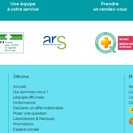
Une équipe
Prendre
à votre service
un rendez-vous
Code ACL : 8053042
Code EAN : 3401145279165
Officine
M
Accueil
Re
Qui sommes-nous ?
Li
L’équipe officinale
Li
Ordonnance
Co
Déclarer un effet indésirable
Poser une question
Laboratoires & Marques
Promotions
Espace conseil