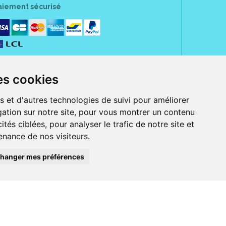
aiement sécurisé
es cookies
s et d'autres technologies de suivi pour améliorer
ation sur notre site, pour vous montrer un contenu
ités ciblées, pour analyser le trafic de notre site et
nance de nos visiteurs.
rue Jeanne d' Harcourt, 80300 Albert.
 sans ordonnance.
hanger mes préférences
ranger).
e, iPad et iPod touch), ou sur Google Play (pour Androïd 5.0 ou version
 Express, Bancontact, PayPal.
 beauté et bien-être ainsi que différents services : suivi personnalisé,
auté de la peau, des cheveux...), mesure de la glycémie, perruques.
s 30 ans, Pharmactiv réunit près de 1500 adhérents pharmaciens autour d' un
du matériel médical sous sa marque BetterLife.