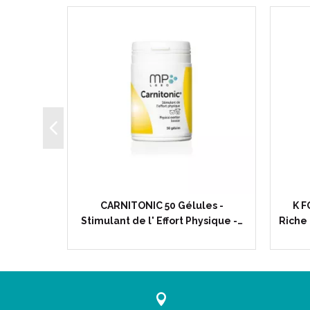
250ml -
CARNITONIC 50 Gélules -
K F
gulateur…
Stimulant de l' Effort Physique -…
Riche