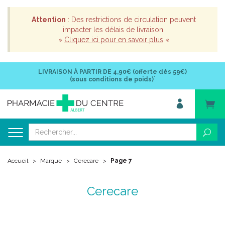
Attention
: Des restrictions de circulation peuvent
impacter les délais de livraison.
»
Cliquez ici pour en savoir plus
«
LIVRAISON À PARTIR DE
4,90€ (offerte dès 59€)
*
(sous conditions de poids)
Accueil
Marque
Cerecare
Page 7
Cerecare