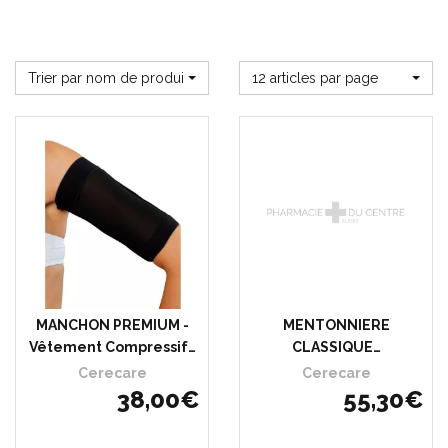
Trier par nom de produit
12 articles par page
MANCHON PREMIUM -
MENTONNIERE
Vêtement Compressif…
CLASSIQUE…
Cerecare
Cerecare
38
,
00
€
55
,
30
€