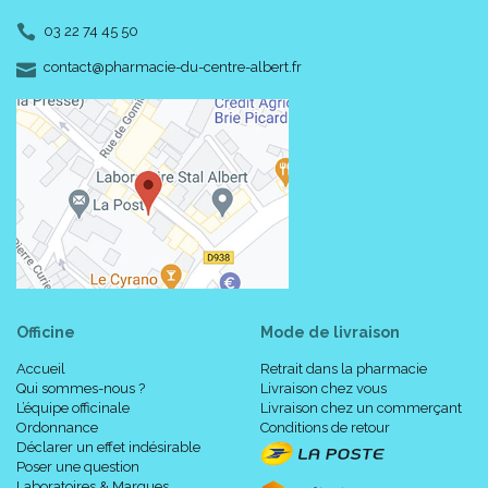
03 22 74 45 50
-
-
contact
@
pharmacie-du-centre-albert.fr
Officine
Mode de livraison
Accueil
Retrait dans la pharmacie
Qui sommes-nous ?
Livraison chez vous
L’équipe officinale
Livraison chez un commerçant
Ordonnance
Conditions de retour
Déclarer un effet indésirable
Poser une question
Laboratoires & Marques