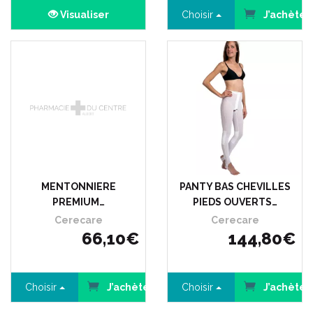
Visualiser
Choisir
J’achète
MENTONNIERE
PANTY BAS CHEVILLES
PREMIUM…
PIEDS OUVERTS…
Cerecare
Cerecare
66
,
10
€
144
,
80
€
Choisir
J’achète
Choisir
J’achète