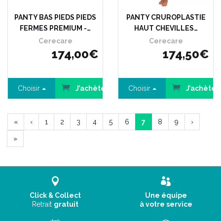
PANTY BAS PIEDS PIEDS
PANTY CRUROPLASTIE
FERMES PREMIUM -…
HAUT CHEVILLES…
Cerecare
Cerecare
174
,
00
€
174
,
50
€
Choisir
J’achète
Choisir
J’achète
«
‹
1
2
3
4
5
6
7
8
9
›
»
Click & Collect
Une équipe
Retrait
gratuit
à votre service