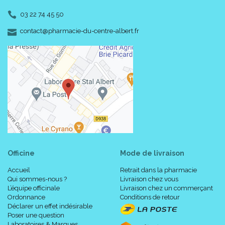
03 22 74 45 50
-
-
contact
@
pharmacie-du-centre-albert.fr
Officine
Mode de livraison
Accueil
Retrait dans la pharmacie
Qui sommes-nous ?
Livraison chez vous
L’équipe officinale
Livraison chez un commerçant
Ordonnance
Conditions de retour
Déclarer un effet indésirable
Poser une question
Laboratoires & Marques