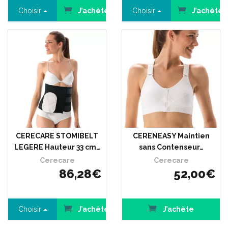
Choisir
J’achète
Choisir
J’achète
CERECARE STOMIBELT
CERENEASY Maintien
LEGERE Hauteur 33 cm…
sans Contenseur…
Cerecare
Cerecare
86
,
28
€
52
,
00
€
Choisir
J’achète
J’achète