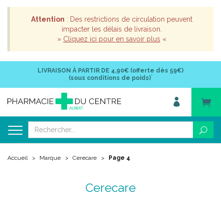
Attention
: Des restrictions de circulation peuvent
impacter les délais de livraison.
»
Cliquez ici pour en savoir plus
«
LIVRAISON À PARTIR DE
4,90€ (offerte dès 59€)
*
(sous conditions de poids)
Accueil
Marque
Cerecare
Page 4
Cerecare