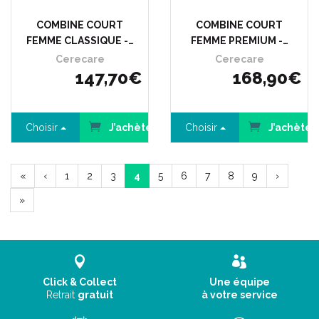
COMBINE COURT
COMBINE COURT
FEMME CLASSIQUE -…
FEMME PREMIUM -…
Cerecare
Cerecare
147
,
70
€
168
,
90
€
Choisir
J’achète
Choisir
J’achète
«
‹
1
2
3
4
5
6
7
8
9
›
»
Click & Collect
Une équipe
Retrait
gratuit
à votre service