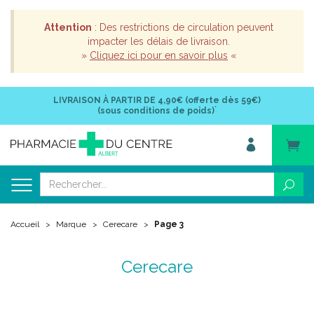
Attention
: Des restrictions de circulation peuvent
impacter les délais de livraison.
»
Cliquez ici pour en savoir plus
«
LIVRAISON À PARTIR DE
4,90€ (offerte dès 59€)
*
(sous conditions de poids)
Accueil
Marque
Cerecare
Page 3
Cerecare