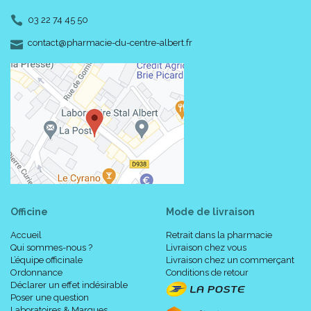
03 22 74 45 50
-
-
contact
@
pharmacie-du-centre-albert.fr
Officine
Mode de livraison
Accueil
Retrait dans la pharmacie
Qui sommes-nous ?
Livraison chez vous
L’équipe officinale
Livraison chez un commerçant
Ordonnance
Conditions de retour
Déclarer un effet indésirable
Poser une question
Laboratoires & Marques