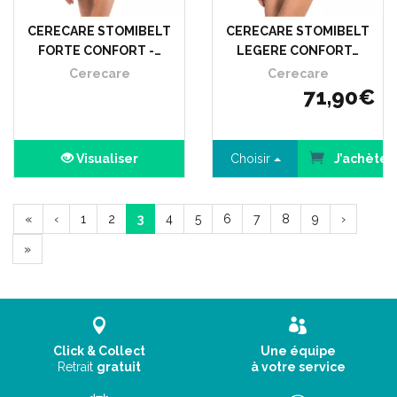
CERECARE STOMIBELT
CERECARE STOMIBELT
FORTE CONFORT -…
LEGERE CONFORT…
Cerecare
Cerecare
71
,
90
€
Visualiser
Choisir
J’achète
«
‹
1
2
3
4
5
6
7
8
9
›
»
Click & Collect
Une équipe
Retrait
gratuit
à votre service