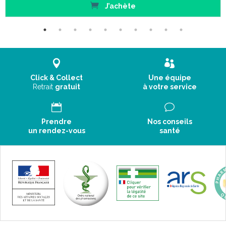
› Patte auto-agrippante sous le genou qui permet d’ adapter la
J’achète
compression et évite l’ effet « garrot »
› Protection microfibre derrière le genou limitant le risque d’
érythème (sur tissu classique uniquement)
› Coutures à l’extérieur pour ne pas marquer la peau et améliorer
le confort
› Coloris : blanc ou noir
Click & Collect
Une équipe
Retrait
gratuit
à votre service
Prendre
Nos conseils
un rendez-vous
santé