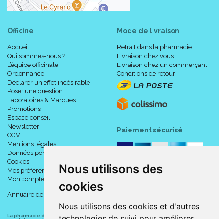
Composition :
Officine
Mode de livraison
Tissu PREMIUM.
Accueil
Retrait dans la pharmacie
57 % polyamide.
Qui sommes-nous ?
Livraison chez vous
43 % élasthanne.
L’équipe officinale
Livraison chez un commerçant
Grammage : 265 g/m².
Ordonnance
Conditions de retour
Excellent confort (élasticité accrue / tissu plus souple et plus
Déclarer un effet indésirable
doux / plus facile à enfiler).
Poser une question
Excellente tolérance cutanée (tissu hypoallergénique).
Laboratoires & Marques
Excellent retour aux dimensions initiales (durée de vie
Promotions
Espace conseil
accrue).
Newsletter
Tricot indémaillable : le praticien peut ainsi effectuer les
Paiement sécurisé
CGV
incisions nécessaires directement dans le vêtement.
Mentions légales
Données personnelles
Cookies
De nouvelles fibres entrent dans la fabrication du tissu Premium
Nous utilisons des
Mes préférences Cookies
:
Mon compte
cookies
La fibre Xtra-fresh empêche la croissance bactérienne et
Annuaire des pharmacies
neutralise les odeurs grâce aux propriétés des ions d' argent
Nous utilisons des cookies et d'autres
(fibres Xtra-fresh).
Le Xtra-dry permet une évaporation plus rapide de l'
La pharmacie du centre à Albert
(80300) est une pharmacie française certifiée ISO
technologies de suivi pour améliorer