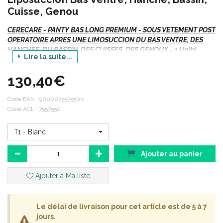
Cuisse, Genou
CERECARE -
PANTY BAS LONG PREMIUM - SOUS VETEMENT POST
OPERATOIRE APRES UNE LIMOSUCCION DU BAS VENTRE, DES
HANCHES, DU BASSIN, DES CUISSES, DES GENOUX
- 1 Unité
Lire la suite...
Si vous commandez, n' oubliez pas de préciser :
130,40€
Votre TAILLE.
Code EAN :
9000075575500
Le colori choisi.
Code ACL : 7557550
T1 - Blanc
Ajouter au panier
Ajouter à Ma liste
Le délai de livraison pour cet article est de 5 à 7
jours.