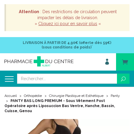
Attention
: Des restrictions de circulation peuvent
impacter les délais de livraison.
»
Cliquez ici pour en savoir plus
«
LIVRAISON À PARTIR DE
4,90€ (offerte dès 59€)
*
(sous conditions de poids)
Accueil
Orthopédie
Chirurgie Plastique et Esthétique
Panty
PANTY BAS LONG PREMIUM - Sous Vêtement Post
Opératoire après Liposuccion Bas Ventre, Hanche, Bassin,
Cuisse, Genou