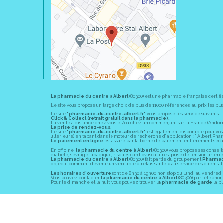
La pharmacie du centre à Albert
(80300) est une pharmacie française certifi
Le site vous propose un large choix de plus de 11000 références, au prix les 
Le site
"pharmacie-du-centre-albert.fr"
vous propose les service suivants :
Click & Collect (retrait gratuit dans la pharmacie).
La vente à distance chez vous et/ou chez un commerçant sur la France (Andorre, 
La prise de rendez-vous.
Le site
"pharmacie-du-centre-albert.fr"
est également disponible pour vos s
ultérieure) en tapant dans le moteur de recherche d' application : " Albert Pha
Le paiement en ligne
est assuré par la borne de paiement entièrement sécuri
En officine,
la pharmacie du centre à Albert
(80300) vous propose ses conseil
diabète, sevrage tabagique, risques cardiovasculaires, prise de tension artériell
La pharmacie du centre à Albert
(80300) fait partie du groupement
Pharmac
objectif commun : devenir un véritable « relais santé » au service des client
Les horaires d'ouverture
sont de 8h30 à 19h00 non stop du lundi au vendredi 
Vous pouvez contacter
la pharmacie du centre à Albert
(80300) par téléphone
Pour le dimanche et la nuit, vous pouvez trouver l
a pharmacie de garde
la pl
© 2011-2026
PHARM