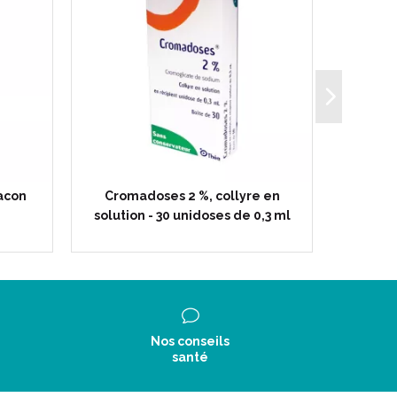
lacon
Cromadoses 2 %, collyre en
Gel La
solution - 30 unidoses de 0,3 ml
Nos conseils
santé