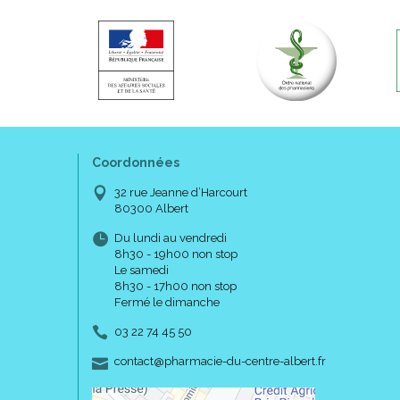
Coordonnées
32 rue Jeanne d’Harcourt
80300 Albert
Du lundi au vendredi
8h30 - 19h00 non stop
Le samedi
8h30 - 17h00 non stop
Fermé le dimanche
03 22 74 45 50
-
-
contact
@
pharmacie-du-centre-albert.fr