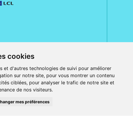
es cookies
rue Jeanne d' Harcourt, 80300 Albert.
 sans ordonnance.
s et d'autres technologies de suivi pour améliorer
ranger).
ation sur notre site, pour vous montrer un contenu
e, iPad et iPod touch), ou sur Google Play (pour Androïd 5.0 ou version
ités ciblées, pour analyser le trafic de notre site et
 Express, Bancontact, PayPal.
nance de nos visiteurs.
 beauté et bien-être ainsi que différents services : suivi personnalisé,
auté de la peau, des cheveux...), mesure de la glycémie, perruques.
s 30 ans, Pharmactiv réunit près de 1500 adhérents pharmaciens autour d' un
du matériel médical sous sa marque BetterLife.
hanger mes préférences
harmacie e-commerce