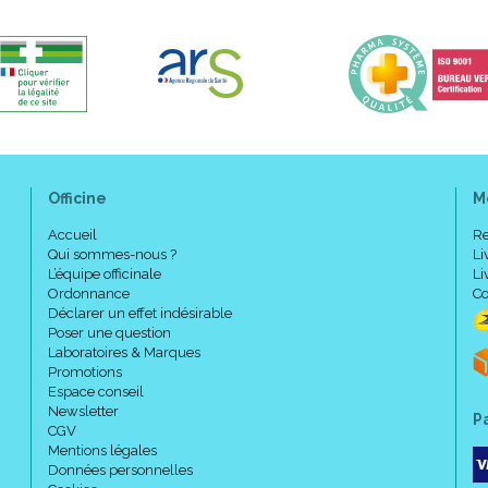
Officine
M
Accueil
Re
Qui sommes-nous ?
Li
L’équipe officinale
Li
Ordonnance
Co
Déclarer un effet indésirable
Poser une question
Laboratoires & Marques
Promotions
Espace conseil
Newsletter
P
CGV
Mentions légales
Données personnelles