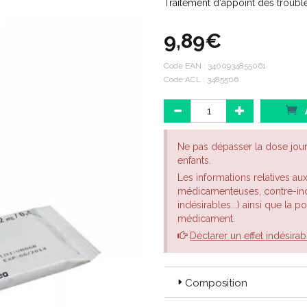
Traitement d'appoint des trouble
9,89€
Code EAN :
3400934855061
Code ACL : 3485506
Ne pas dépasser la dose jou
enfants.
Les informations relatives au
médicamenteuses, contre-indi
indésirables...) ainsi que la 
médicament.
Déclarer un effet indésirab
Composition