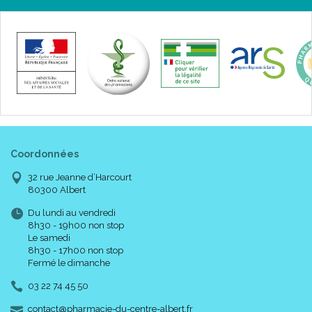
Coordonnées
32 rue Jeanne d’Harcourt
80300 Albert
Du lundi au vendredi
8h30 - 19h00 non stop
Le samedi
8h30 - 17h00 non stop
Fermé le dimanche
03 22 74 45 50
-
-
contact
@
pharmacie-du-centre-albert.fr