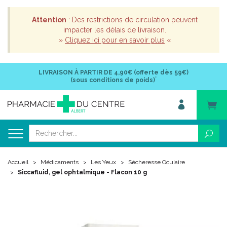
Attention
: Des restrictions de circulation peuvent
impacter les délais de livraison.
»
Cliquez ici pour en savoir plus
«
LIVRAISON À PARTIR DE
4,90€ (offerte dès 59€)
*
(sous conditions de poids)
Accueil
Médicaments
Les Yeux
Sécheresse Oculaire
Siccafluid, gel ophtalmique - Flacon 10 g