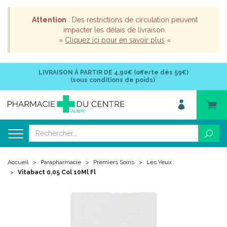
Attention
: Des restrictions de circulation peuvent
impacter les délais de livraison.
»
Cliquez ici pour en savoir plus
«
LIVRAISON À PARTIR DE
4,90€ (offerte dès 59€)
*
(sous conditions de poids)
Accueil
Parapharmacie
Premiers Soins
Les Yeux
Vitabact 0,05 Col 10Ml Fl