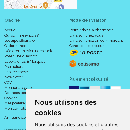
Officine
Mode de livraison
Accueil
Retrait dans la pharmacie
Qui sommes-nous ?
Livraison chez vous
L’équipe officinale
Livraison chez un commerçant
Ordonnance
Conditions de retour
Déclarer un effet indésirable
Poser une question
Laboratoires & Marques
Promotions
Espace conseil
Newsletter
Paiement sécurisé
CGV
Mentions légales
Données personnelles
Cookies
Nous utilisons des
Mes préférences Cookies
Mon compte
cookies
Annuaire des pharmacies
Nous utilisons des cookies et d'autres
La pharmacie du centre à Albert
(80300) est une pharmacie française certifiée ISO