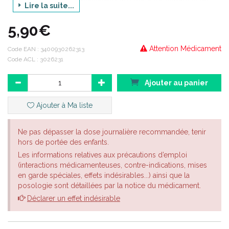
Lire la suite...
Chlorhydrate de picloxydine, de Polysorbate 80 et de glucose
anhydre qui permettent de désinfecter l’œil.
5,90€
Attention Médicament
Code EAN :
3400930262313
Code ACL : 3026231
Ajouter au panier
Ajouter à Ma liste
Ne pas dépasser la dose journalière recommandée, tenir
hors de portée des enfants.
Les informations relatives aux précautions d’emploi
(interactions médicamenteuses, contre-indications, mises
en garde spéciales, effets indésirables...) ainsi que la
posologie sont détaillées par la notice du médicament.
Déclarer un effet indésirable