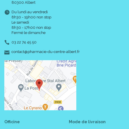
80300 Albert
Du lundi au vendredi
8h30 - 19h00 non stop
Le samedi
8h30 - 17h00 non stop
Fermé le dimanche
03 22 74 45 50
-
-
contact
@
pharmacie-du-centre-albert.fr
Officine
Mode de livraison