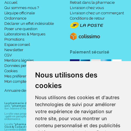
Accueil
Retrait dans la pharmacie
Qui sommes-nous ?
Livraison chez vous
L’équipe officinale
Livraison chez un commerçant
Ordonnance
Conditions de retour
Déclarer un effet indésirable
Poser une question
Laboratoires & Marques
Promotions
Espace conseil
Newsletter
Paiement sécurisé
CGV
Mentions légales
Données personnelles
Cookies
Nous utilisons des
Mes préférences Cookies
Mon compte
cookies
Annuaire des pharmacies
Nous utilisons des cookies et d'autres
technologies de suivi pour améliorer
La pharmacie du centre à Albert
(80300) est une pharmacie française certifiée ISO
9001.
"pharmacie-du-centre-albert.fr "
est le site internet de l
a pharmacie du centre
, 32
rue Jeanne d' Harcourt, 80300 Albert.
votre expérience de navigation sur
Le site vous propose un large choix de plus de 11000 références, au prix les plus bas possible
: 9400 en parapharmacie, animaux, orthopédie, matériel médical. 1700 en médicaments sans
notre site, pour vous montrer un
ordonnance.
contenu personnalisé et des publicités
Le site
"pharmacie-du-centre-albert.fr"
vous propose les service suivants :
Click & Collect (retrait gratuit dans la pharmacie).
La vente à distance chez vous et/ou chez un commerçant sur la France (Andorre, Monaco et