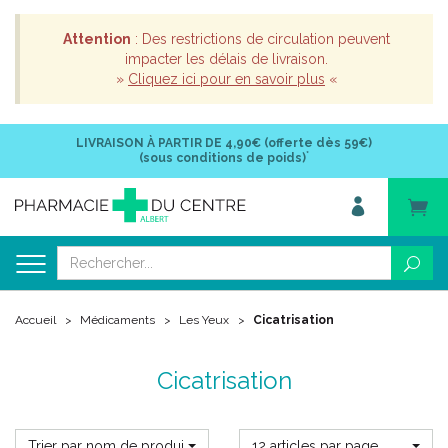
Attention
: Des restrictions de circulation peuvent
impacter les délais de livraison.
»
Cliquez ici pour en savoir plus
«
LIVRAISON À PARTIR DE
4,90€ (offerte dès 59€)
*
(sous conditions de poids)
Accueil
Médicaments
Les Yeux
Cicatrisation
Cicatrisation
Trier par nom de produit
12 articles par page