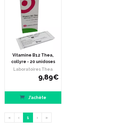
Vitamine B12 Thea,
collyre - 20 unidoses
Laboratoires Thea
9
,
89
€
J’achète
«
‹
1
›
»