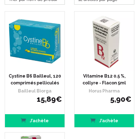
Cystine B6 Bailleul, 120
Vitamine B12 0.5 %,
comprimés pelliculés
collyre - Flacon 5ml
Bailleul Biorga
Horus Pharma
15
,
89
€
5
,
90
€
J’achète
J’achète