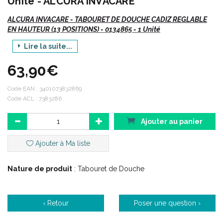
Unité - ALCURA INVACARE
ALCURA INVACARE - TABOURET DE DOUCHE CADIZ REGLABLE
EN HAUTEUR (13 POSITIONS) - 0134865 - 1 Unité
Lire la suite...
Vte/ NR
63,90€
Description :
Code EAN :
3401073832869
Code ACL : 7383286
Châssis en aluminium : 100% anti-corrosion.
Ajouter au panier
Réglable en hauteur sans outils de 360 à 510 mm sur 13
paliers.
Ajouter à Ma liste
Assise ergonomique percée pour faciliter l' écoulement.
Stabilité renforcée grâce aux 4 pieds caoutchouc légèrement
biseautés qui épousent les déformations du sol ou les joints
Nature de produit
: Tabouret de Douche
de carrelage de sol.
Facile à nettoyer.
‹ Retour
Poser une question ›
Caractéristiques :