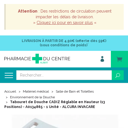
Attention
: Des restrictions de circulation peuvent
impacter les délais de livraison.
»
Cliquez ici pour en savoir plus
«
LIVRAISON À PARTIR DE
4,90€ (offerte dès 59€)
*
(sous conditions de poids)
Accueil
Matériel médical
Salle de Bain et Toilettes
Environnement de la Douche
Tabouret de Douche CADIZ Réglable en Hauteur (13
Positions) - A0134865 - 1 Unité - ALCURA INVACARE