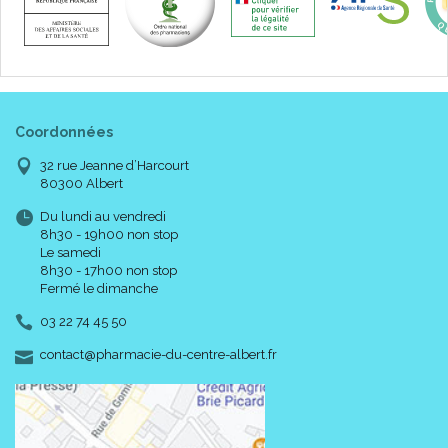
Coordonnées
32 rue Jeanne d’Harcourt
80300 Albert
Du lundi au vendredi
8h30 - 19h00 non stop
Le samedi
8h30 - 17h00 non stop
Fermé le dimanche
03 22 74 45 50
-
-
contact
@
pharmacie-du-centre-albert.fr