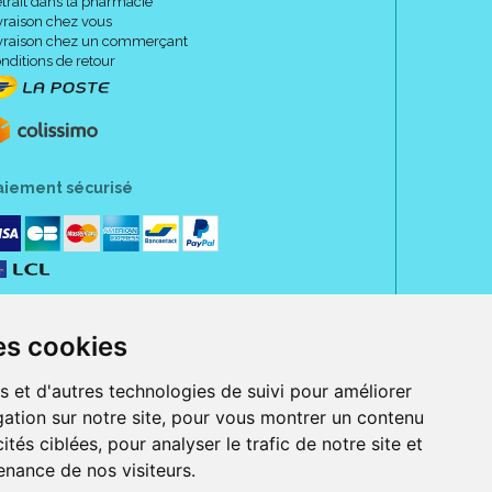
trait dans la pharmacie
vraison chez vous
vraison chez un commerçant
nditions de retour
 l' eau savonneuse.
aiement sécurisé
es cookies
s et d'autres technologies de suivi pour améliorer
ation sur notre site, pour vous montrer un contenu
664604049734
ités ciblées, pour analyser le trafic de notre site et
nance de nos visiteurs.
rue Jeanne d' Harcourt, 80300 Albert.
 sans ordonnance.