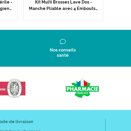
rile -
Kit Multi Brosses Lave Dos -
Relève
rgien…
Manche Pliable avec 4 Embouts…
Inclina
Nos conseils
santé
ode de livraison