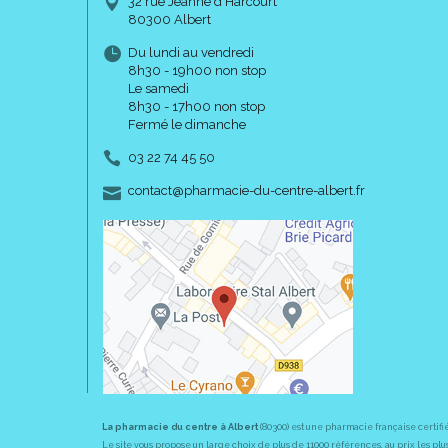
32 rue Jeanne d’Harcourt
80300 Albert
Du lundi au vendredi
8h30 - 19h00 non stop
Le samedi
8h30 - 17h00 non stop
Fermé le dimanche
03 22 74 45 50
-
-
contact
@
pharmacie-du-centre-albert.fr
La pharmacie du centre à Albert
(80300) est une pharmacie française certifi
Le site vous propose un large choix de plus de 11000 références, au prix les 