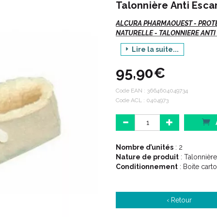
Talonnière Anti Escar
ALCURA PHARMAOUEST - PROT
NATURELLE - TALONNIERE ANTI ES
Lire la suite...
Vte/NR
95,90€
Code EAN :
3664604049734
Indications :
Code ACL : 0404973
Pour le confort et la prévent
Nombre d’unités
: 2
Nature de produit
: Talonnière
Description :
Conditionnement
: Boite cart
La peau de mouton naturelle 
‹ Retour
parties fragilisées.
Cette talonnières anti escarr