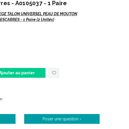
res - A0105037 - 1 Paire
EGE TALON UNIVERSEL PEAU DE MOUTON
CARRES - 1 Paire (2 Unités)
Ajouter au panier
ion des escarres.
on
a pour objectif de protéger et de soulager la ou les
Poser une question ›
es, en peau de mouton ajoute un confort à la