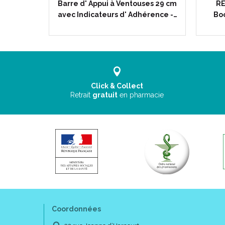
ant STAN -
Barre d' Appui à Ventouses 29 cm
RE
UPONT
avec Indicateurs d' Adhérence -…
Boo
Click & Collect
Retrait
gratuit
en pharmacie
Coordonnées