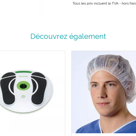
protection !!
Tous les prix incluent la TVA - hors fra
Caractéristiques :
Découvrez également
Peau de mouton tannée.
100% naturelle.
Taille unique.
Vendues par paire.