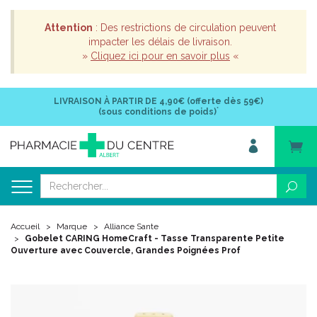
Attention
: Des restrictions de circulation peuvent
impacter les délais de livraison.
»
Cliquez ici pour en savoir plus
«
LIVRAISON À PARTIR DE
4,90€ (offerte dès 59€)
*
(sous conditions de poids)
Accueil
Marque
Alliance Sante
Gobelet CARING HomeCraft - Tasse Transparente Petite
Ouverture avec Couvercle, Grandes Poignées Prof