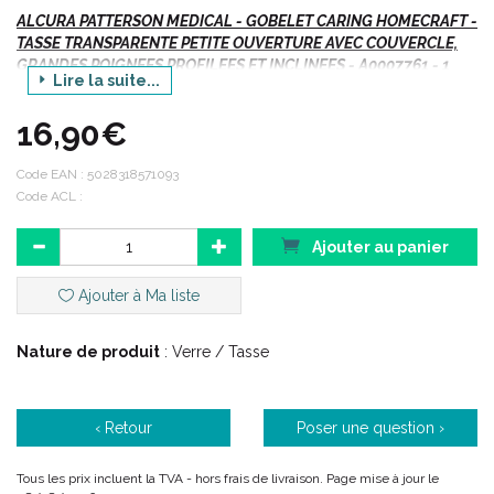
ALCURA PATTERSON MEDICAL - GOBELET CARING HOMECRAFT -
TASSE TRANSPARENTE PETITE OUVERTURE AVEC COUVERCLE,
GRANDES POIGNEES PROFILEES ET INCLINEES - A0007761 - 1
Lire la suite...
Unité
16,90€
Vte/NR
Code EAN :
5028318571093
Indications :
Code ACL :
Ajouter au panier
Compensation d' un handicap en aidant la personne à boire
seule.
Ajouter à Ma liste
Description :
Nature de produit
: Verre / Tasse
Ce gobelet peut passer au four à micro-ondes et au lave
vaisselle.
‹ Retour
Poser une question ›
Tous les prix incluent la TVA - hors frais de livraison. Page mise à jour le
Caractéristiques :