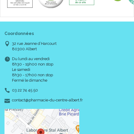
Coordonnées
32 rue Jeanne d’Harcourt
80300 Albert
Du lundi au vendredi
8h30 - 19h00 non stop
Le samedi
8h30 - 17h00 non stop
Fermé le dimanche
03 22 74 45 50
-
-
contact
@
pharmacie-du-centre-albert.fr