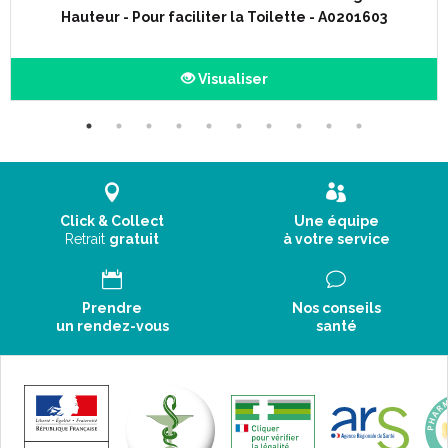
Le gobelet passe au lave vaisselle ; cependant, les hautes
Hauteur - Pour faciliter la Toilette - A0201603
températures et les agents chimiques associés réduiront la
durée de vie du produit.
Pour la prolonger, lavez le gobelet à la mai, à l' eau chaude
Visualiser
avec un détergent doux.
Code ACL :
Code EAN : 5028318571093
Click & Collect
Une équipe
Retrait
gratuit
à votre service
Prendre
Nos conseils
un rendez-vous
santé