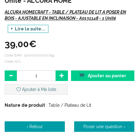
Unité - ALCURA HOME
ALCURA HOMECRAFT - TABLE / PLATEAU DE LIT A POSER EN
BOIS - AJUSTABLE EN INCLINAISON - A0131148 - 1 Unité
Lire la suite...
Vte/NR
39,00€
Description :
Code EAN :
9000000000794
Code ACL :
Cette table à poser / plateau de lit inclinable en bois allie
praticité et esthétisme. Grâce à ses grandes dimensions et tout
Ajouter au panier
en étant assis ou allongé, cette table à poser / plateau de lit
vous permet de :
Ajouter à Ma liste
prendre votre repas,
lire,
Nature de produit
: Table / Plateau de Lit
écrire,
faire vos jeux (sudokus, mots-croisés...).
‹ Retour
Poser une question ›
Ce plateau de lit vous offre un grand confort d' utilisation grâce :