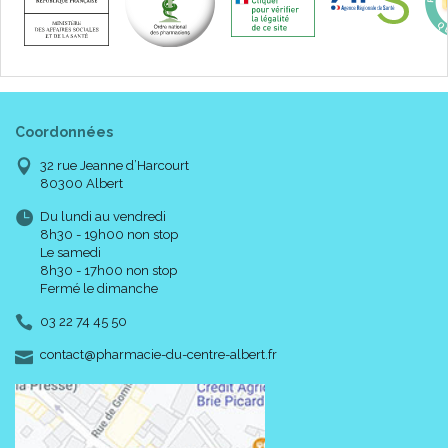
Coordonnées
32 rue Jeanne d’Harcourt
80300 Albert
Du lundi au vendredi
8h30 - 19h00 non stop
Le samedi
8h30 - 17h00 non stop
Fermé le dimanche
03 22 74 45 50
-
-
contact
@
pharmacie-du-centre-albert.fr