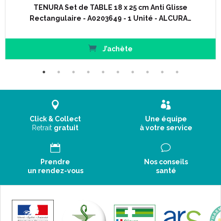
5 positions d' inclinaison pour une hauteur variable : 23.5 cm
TENURA Set de TABLE 18 x 25 cm Anti Glisse
(inclinable jusqu' à 44.5 cm de hauteur à l' arrière).
Rectangulaire - A0203649 - 1 Unité - ALCURA…
Poids : 1.95 kg.
J’achète
Click & Collect
Une équipe
Retrait
gratuit
à votre service
Prendre
Nos conseils
un rendez-vous
santé