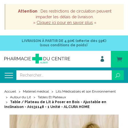
Attention
: Des restrictions de circulation peuvent
impacter les délais de livraison.
»
Cliquez ici pour en savoir plus
«
LIVRAISON À PARTIR DE
4,90€ (offerte dès 59€)
*
(sous conditions de poids)
Accueil
Matériel médical
Lits Médicalisés et son Environnement
Autour du Lit
Tables Et Plateaux
Table / Plateau de Lit à Poser en Bois - Ajustable en
Inclinaison - A0131148 - 1 Unité - ALCURA HOME