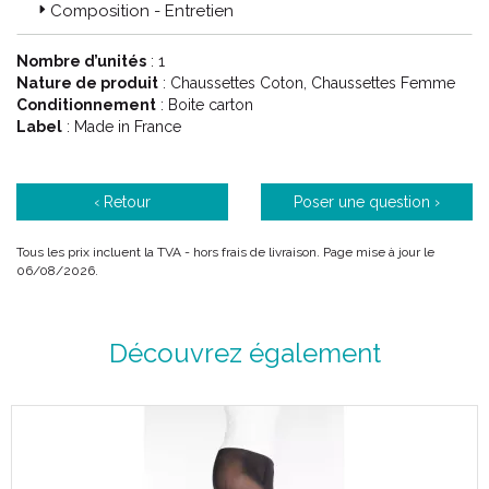
Composition - Entretien
Code ACL : 1006848 / 1006853 / 1006849 / 1006854 /
1006850 / 1006855 / 1006851 / 1006856 / 1006852 /
Nombre d’unités
: 1
1006857
Nature de produit
: Chaussettes Coton, Chaussettes Femme
Conditionnement
: Boite carton
Code EAN : 611610068488 / 611610068532
Label
: Made in France
/ 6116100684955 / 611610068549 / 611610068501 / 6116100685
/ 611610068563 / 611610068525 / 611610068570
‹ Retour
Poser une question ›
Tous les prix incluent la TVA - hors frais de livraison. Page mise à jour le
06/08/2026.
Découvrez également