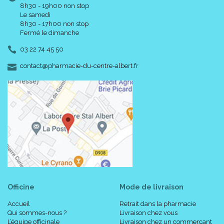
8h30 - 19h00 non stop
Le samedi
8h30 - 17h00 non stop
Fermé le dimanche
03 22 74 45 50
-
-
contact
@
pharmacie-du-centre-albert.fr
Officine
Mode de livraison
Accueil
Retrait dans la pharmacie
Qui sommes-nous ?
Livraison chez vous
L’équipe officinale
Livraison chez un commerçant