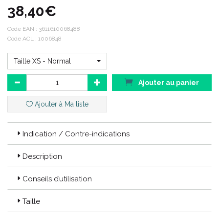
38,40€
Déclinaison : MOTIFS MARINIERE
Produit : CHAUSSETTES
Code EAN :
3611610068488
Code ACL : 1006848
Couleur : MARINE / BLANC
Taille XS - Normal
Ajouter au panier
Ajouter à Ma liste
Indication / Contre-indications
Description
Conseils d’utilisation
Taille