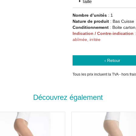
Taille
Code ACL : 1004406 / 1004411 /
Nombre d’unités
: 1
1004414 / 1004410 / 1004415
Nature de produit
: Bas Cuisse
Code EAN : 3611610044062 / 36
Conditionnement
: Boite carton
3611610044086 / 361161004413
Indication / Contre-indication
:
3611610044109 / 36116100441
abîmée, irritée
‹ Retour
Tous les prix incluent la TVA - hors fra
Découvrez également