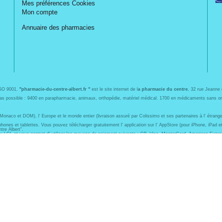
Mes préférences Cookies
Mon compte
Annuaire des pharmacies
ISO 9001.
"pharmacie-du-centre-albert.fr "
est le site internet de l
a pharmacie du centre
, 32 rue Jeanne 
s bas possible : 9400 en parapharmacie, animaux, orthopédie, matériel médical. 1700 en médicaments sans 
naco et DOM), l' Europe et le monde entier (livraison assuré par Colissimo et ses partenaires à l' étrange
nes et tablettes. Vous pouvez télécharger gratuitement l' application sur l' AppStore (pour iPhone, iPad et
tre Albert".
du LCL et vous permet d' utiliser les moyens de paiement suivants : CB, Visa, MasterCard, American Expr
armaceutiques, homéopathiques, orthopédiques, vétérinaires, aide à domicile, parapharmaceutiques, beauté e
anti-vitamines K, Previscan,...), asthme, anti-coagulants oraux, diag Expert (test beauté de la peau, des ch
 Pharmactiv, filiale de l' OCP, est un groupement fournisseur de services pour la pharmacie. Depuis 30 ans,
 vous propose également une large gamme de produits cosmétiques à petits prix ainsi que du matériel médic
 de 8h30 à 17h00 non stop le samedi.
 03 22 74 45 50 ou par email à l' adresse suivante : contact@pharmacie-du-centre-albert.fr.
roche de chez vous, en contactant le " 3237 " (audiotel 0.35€ ttc/min), accessible 24h/24.
ACIE DU CENTRE ALBERT
– Tous droits réservés –
Apotekisto
- solution 