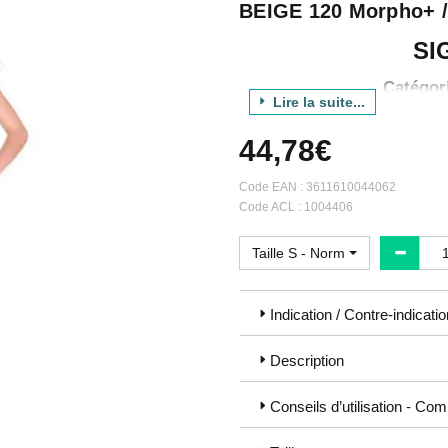
BEIGE 120 Morpho+ /
SI
Catégo
Lire la suite...
44,78€
Décli
Produ
Code EAN :
3611610044062
Code ACL : 1004406
C
Taille S - Normal
Indication / Contre-indicati
Styles :
Les “Styles” sont des produits a
Description
pour qu’elles puissent exprimer l
Conseils d’utilisation - Com
Les produits
STYLES TRANSPA