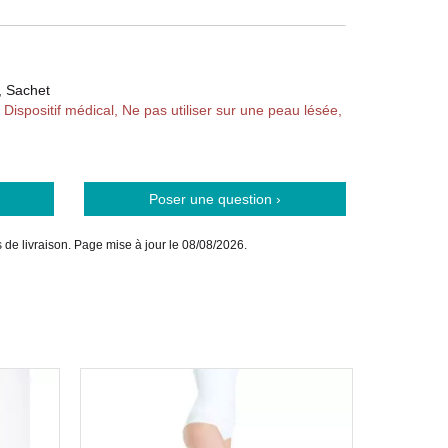
 1004407 / 1004412 / 1004408 / 1004413 / 1004409 /
11610044116 / 3611610044079 / 3611610044123 /
, Sachet
0 / 3611610044093 / 3611610044147 /
 Dispositif médical, Ne pas utiliser sur une peau lésée,
54
Poser une question ›
is de livraison. Page mise à jour le 08/08/2026.