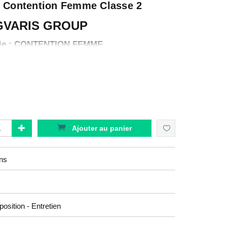
 Contention Femme Classe 2
GVARIS GROUP
rie : CONTENTION FEMME
Gamme : STYLES
naison : TRANSPARENT
it : BAS AUTOFIXANTS
Option : MORPHO+
ouleur : BEIGE 120
Ajouter au panier
ons
u look tendance adaptés aux tenues de vos patientes,
eur personnalité.
position - Entretien
RENT
remplace les produits
DIVIN ECLAT
.