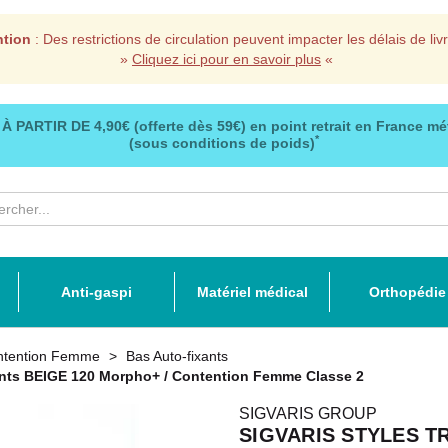
ntion
: Des restrictions de circulation peuvent impacter les délais de liv
»
Cliquez ici pour en savoir plus
«
 À PARTIR DE
4,90€ (offerte dès 59€)
en point retrait en France mé
*
(sous conditions de poids)
Anti-gaspi
Matériel médical
Orthopédie
ntention Femme
Bas Auto-fixants
ts BEIGE 120 Morpho+ / Contention Femme Classe 2
SIGVARIS GROUP
SIGVARIS STYLES TR