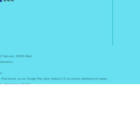
d' Harcourt, 80300 Albert.
ordonnance.
r).
 iPod touch), ou sur Google Play (pour Androïd 5.0 ou version ultérieure) en tapant
ess, Bancontact, PayPal.
t bien-être ainsi que différents services : suivi personnalisé, diabète, sevrage
eveux...), mesure de la glycémie, perruques.
 Pharmactiv réunit près de 1500 adhérents pharmaciens autour d' un objectif
al sous sa marque BetterLife.
pharmacie e-commerce