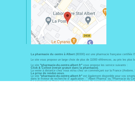
La pharmacie du centre à Albert
(80300) est une pharmacie française certifiée 
Le site vous propose un large choix de plus de 11000 références, au prix les plu
Le site
"pharmacie-du-centre-albert.fr"
vous propose les service suivants :
Click & Collect (retrait gratuit dans la pharmacie).
La vente à distance chez vous et/ou chez un commerçant sur la France (Andorre, Mo
La prise de rendez-vous.
Le site
"pharmacie-du-centre-albert.fr"
est également disponible pour vos smartpho
dans le moteur de recherche d' application : " Albert Pharma" ou "Pharmacie du Cen
Le paiement en ligne
est assuré par la borne de paiement entièrement sécurisé 
En officine,
la pharmacie du centre à Albert
(80300) vous propose ses conseils ph
tabagique, risques cardiovasculaires, prise de tension artérielle, grossesse, AVK (
La pharmacie du centre à Albert
(80300) fait partie du groupement
Pharmactiv
.
commun : devenir un véritable « relais santé » au service des clients. Pharmactiv
Les horaires d'ouverture
sont de 8h30 à 19h00 non stop du lundi au vendredi et
Vous pouvez contacter
la pharmacie du centre à Albert
(80300) par téléphone au
Pour le dimanche et la nuit, vous pouvez trouver l
a pharmacie de garde
la plus p
© 2011-2026
PHARM