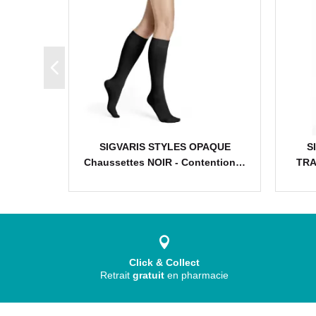
SPARENT
SIGVARIS STYLES OPAQUE
S
IT -…
Chaussettes NOIR - Contention…
TRA
Click & Collect
Retrait
gratuit
en pharmacie