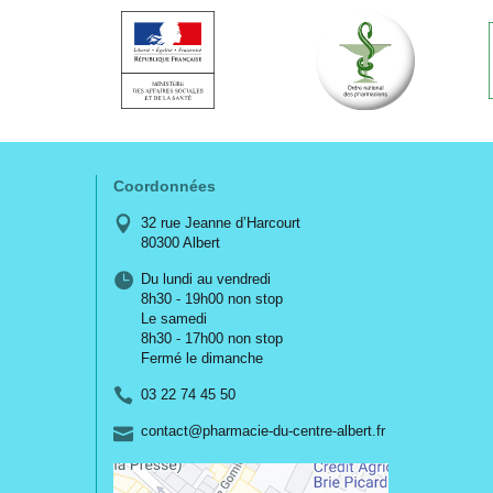
Coordonnées
32 rue Jeanne d’Harcourt
80300 Albert
Du lundi au vendredi
8h30 - 19h00 non stop
Le samedi
8h30 - 17h00 non stop
Fermé le dimanche
03 22 74 45 50
-
-
contact
@
pharmacie-du-centre-albert.fr