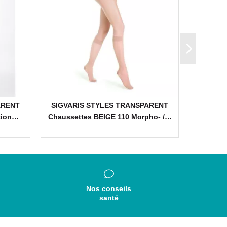
ARENT
SIGVARIS STYLES TRANSPARENT
SIG
ntion…
Chaussettes BEIGE 110 Morpho- /…
TRANSP
Nos conseils
santé