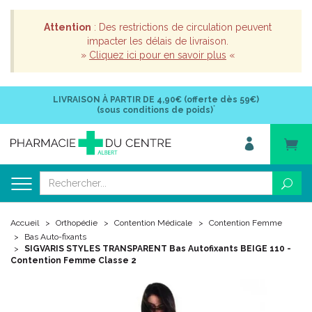
Attention
: Des restrictions de circulation peuvent
impacter les délais de livraison.
»
Cliquez ici pour en savoir plus
«
LIVRAISON À PARTIR DE
4,90€ (offerte dès 59€)
*
(sous conditions de poids)
Accueil
Orthopédie
Contention Médicale
Contention Femme
Bas Auto-fixants
SIGVARIS STYLES TRANSPARENT Bas Autofixants BEIGE 110 -
Contention Femme Classe 2