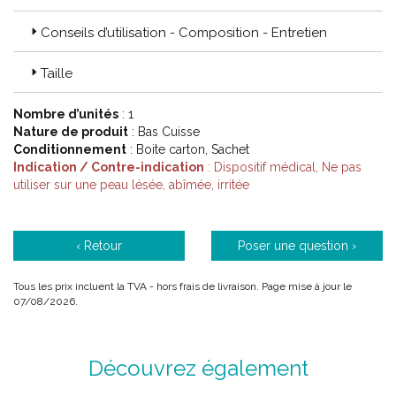
Conseils d’utilisation - Composition - Entretien
Code ACL : 1004300 / 1004306 / 1004361 / 1004307 /
1004302 / 1004308 / 1004303 / 1004309 / 1004304 /
10044310 / 1004305 / 1004311
Taille
Code EAN : 3611610043003 / 3611610043068 /
3611610043010 / 3611610043072 / 3611610043027 /
Nombre d’unités
: 1
3611610043089 / 3611610043034 / 3611610043096 /
Nature de produit
: Bas Cuisse
3611610043041 / 3611610043102 / 3611610043058 /
Conditionnement
: Boite carton, Sachet
3611610043119
Indication / Contre-indication
: Dispositif médical, Ne pas
utiliser sur une peau lésée, abîmée, irritée
‹ Retour
Poser une question ›
Tous les prix incluent la TVA - hors frais de livraison. Page mise à jour le
07/08/2026.
Découvrez également