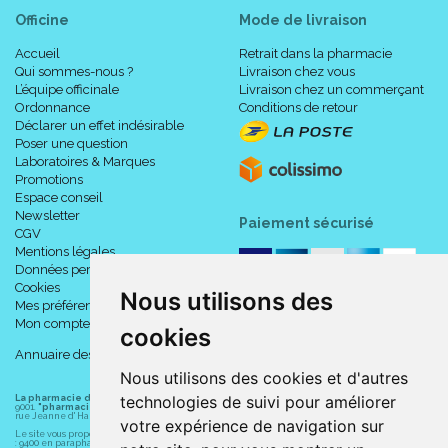
Officine
Mode de livraison
Accueil
Retrait dans la pharmacie
Qui sommes-nous ?
Livraison chez vous
L’équipe officinale
Livraison chez un commerçant
Ordonnance
Conditions de retour
Déclarer un effet indésirable
Poser une question
Laboratoires & Marques
Promotions
Espace conseil
Newsletter
Paiement sécurisé
CGV
Mentions légales
Données personnelles
Cookies
Nous utilisons des
Mes préférences Cookies
Mon compte
cookies
Annuaire des pharmacies
Nous utilisons des cookies et d'autres
technologies de suivi pour améliorer
La pharmacie du centre à Albert
(80300) est une pharmacie française certifiée ISO
9001.
"pharmacie-du-centre-albert.fr "
est le site internet de l
a pharmacie du centre
, 32
rue Jeanne d' Harcourt, 80300 Albert.
votre expérience de navigation sur
Le site vous propose un large choix de plus de 11000 références, au prix les plus bas possible
: 9400 en parapharmacie, animaux, orthopédie, matériel médical. 1700 en médicaments sans