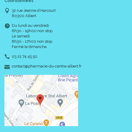
Coordonnées
32 rue Jeanne d’Harcourt
80300 Albert
Du lundi au vendredi
8h30 - 19h00 non stop
Le samedi
8h30 - 17h00 non stop
Fermé le dimanche
03 22 74 45 50
-
-
contact
@
pharmacie-du-centre-albert.fr