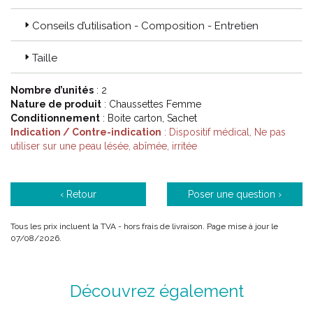
Conseils d’utilisation - Composition - Entretien
Code ACL : 1004840 / 1004845 / 1004841 / 1004846 /
1004842 / 1004837 / 1004843 / 1004848 / 1004844 /
10044849
Taille
Code EAN : 3611610048404 / 3611610048459 / 3611610048411
Nombre d’unités
: 2
/ 3611610048466 / 3611610048428 / 3611610048473 /
Nature de produit
: Chaussettes Femme
3611610048435 / 3611610048480 / 3611610049442 /
Conditionnement
: Boite carton, Sachet
3611610049497
Indication / Contre-indication
: Dispositif médical, Ne pas
utiliser sur une peau lésée, abîmée, irritée
‹ Retour
Poser une question ›
Tous les prix incluent la TVA - hors frais de livraison. Page mise à jour le
07/08/2026.
Découvrez également