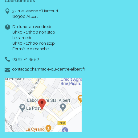
Coordonnées
32 rue Jeanne d’Harcourt
80300 Albert
Du lundi au vendredi
8h30 - 19h00 non stop
Le samedi
8h30 - 17h00 non stop
Fermé le dimanche
03 22 74 45 50
-
-
contact
@
pharmacie-du-centre-albert.fr