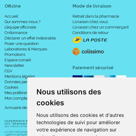
Officine
Mode de livraison
Accueil
Retrait dans la pharmacie
Qui sommes-nous ?
Livraison chez vous
L’équipe officinale
Livraison chez un commerçant
Ordonnance
Conditions de retour
Déclarer un effet indésirable
Poser une question
Laboratoires & Marques
Promotions
Espace conseil
Newsletter
Paiement sécurisé
CGV
Mentions légales
Données personnelles
Cookies
Nous utilisons des
Mes préférences Cookies
Mon compte
cookies
Annuaire des pharmacies
Nous utilisons des cookies et d'autres
La pharmacie du centre à Albert
(80300) est une pharmacie française certifiée ISO
technologies de suivi pour améliorer
9001.
"pharmacie-du-centre-albert.fr "
est le site internet de l
a pharmacie du centre
, 32
rue Jeanne d' Harcourt, 80300 Albert.
votre expérience de navigation sur
Le site vous propose un large choix de plus de 11000 références, au prix les plus bas possible
: 9400 en parapharmacie, animaux, orthopédie, matériel médical. 1700 en médicaments sans