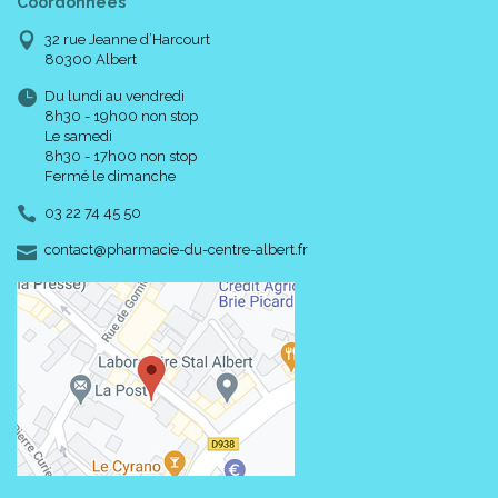
Coordonnées
32 rue Jeanne d’Harcourt
80300 Albert
Du lundi au vendredi
8h30 - 19h00 non stop
Le samedi
8h30 - 17h00 non stop
Fermé le dimanche
03 22 74 45 50
-
-
contact
@
pharmacie-du-centre-albert.fr