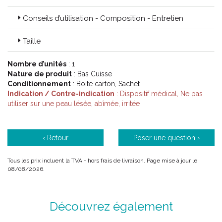
Conseils d’utilisation - Composition - Entretien
Code ACL : 1004324 / 1004330 / 1004325 / 1004331 /
1004326 / 1004332 / 1004327 / 1004333 / 1004328 /
10044334 / 1004329 / 1004335
Taille
Code EAN : 3611610043249 / 3611610043300 / 3611610043256
/ 3611610043317 / 3611610043263 / 3611610043324 /
Nombre d’unités
: 1
3611610043270 / 3611610043331 / 3611610043287 /
Nature de produit
: Bas Cuisse
3611610043348 / 3611610043294 / 3611610043355
Conditionnement
: Boite carton, Sachet
Indication / Contre-indication
: Dispositif médical, Ne pas
utiliser sur une peau lésée, abîmée, irritée
‹ Retour
Poser une question ›
Tous les prix incluent la TVA - hors frais de livraison. Page mise à jour le
08/08/2026.
Découvrez également