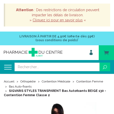
Attention
: Des restrictions de circulation peuvent
impacter les délais de livraison.
»
Cliquez ici pour en savoir plus
«
LIVRAISON À PARTIR DE
4,90€ (offerte dès 59€)
*
(sous conditions de poids)
Accueil
Orthopédie
Contention Médicale
Contention Femme
Bas Auto-fixants
SIGVARIS STYLES TRANSPARENT Bas Autofixants BEIGE 130 -
Contention Femme Classe 2