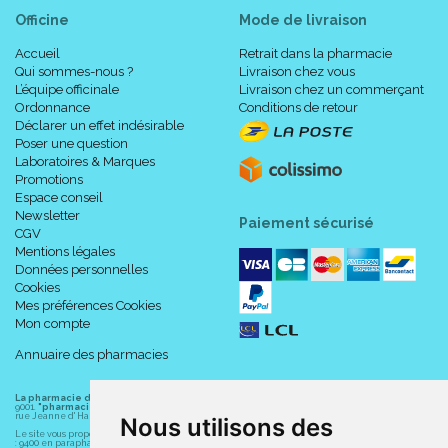
Officine
Mode de livraison
Accueil
Retrait dans la pharmacie
Qui sommes-nous ?
Livraison chez vous
L’équipe officinale
Livraison chez un commerçant
Ordonnance
Conditions de retour
Déclarer un effet indésirable
Poser une question
Laboratoires & Marques
Promotions
Espace conseil
Newsletter
Paiement sécurisé
CGV
Mentions légales
Données personnelles
Cookies
Mes préférences Cookies
Mon compte
Annuaire des pharmacies
La pharmacie du centre à Albert
(80300) est une pharmacie française certifiée ISO
9001.
"pharmacie-du-centre-albert.fr "
est le site internet de l
a pharmacie du centre
, 32
rue Jeanne d' Harcourt, 80300 Albert.
Nous utilisons des
Le site vous propose un large choix de plus de 11000 références, au prix les plus bas possible
: 9400 en parapharmacie, animaux, orthopédie, matériel médical. 1700 en médicaments sans