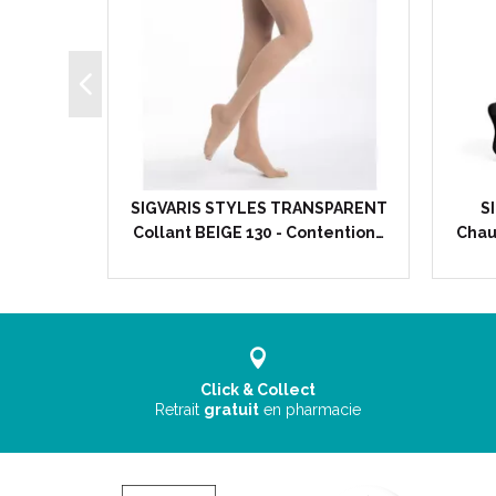
 SEMI
SIGVARIS STYLES TRANSPARENT
S
ixants…
Collant BEIGE 130 - Contention…
Chau
Click & Collect
Retrait
gratuit
en pharmacie