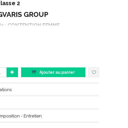
lasse 2
GVARIS GROUP
ie : CONTENTION FEMME
Gamme : STYLES
naison : TRANSPARENT
roduit : COLLANT
ouleur : BEIGE 150
Ajouter au panier
ations
au look tendance adaptés aux tenues de vos patientes,
leur personnalité.
ENT
remplace les produits
DIVIN ECLAT
.
omposition - Entretien