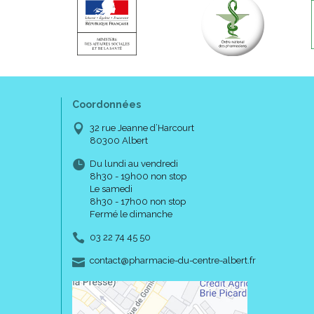
Coordonnées
32 rue Jeanne d’Harcourt
80300 Albert
Du lundi au vendredi
8h30 - 19h00 non stop
Le samedi
8h30 - 17h00 non stop
Fermé le dimanche
03 22 74 45 50
-
-
contact
@
pharmacie-du-centre-albert.fr