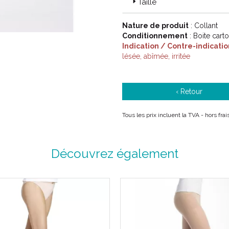
Taille
Nature de produit
: Collant
Conditionnement
: Boite cart
Indication / Contre-indicatio
lésée, abîmée, irritée
‹ Retour
Tous les prix incluent la TVA - hors fr
Découvrez également
Code ACL : 1004502 / 1004507
1004504 / 1004510 / 1004506 /
Code EAN : 3611610045021 / 3
3611610045045 / 361161004509
3611610045069 / 361161004511