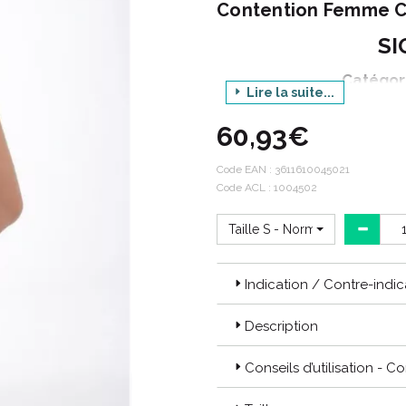
Contention Femme C
SI
Catégor
Lire la suite...
60,93€
Décli
P
Code EAN :
3611610045021
Code ACL : 1004502
C
Taille S - Normal
Styles :
Indication / Contre-indic
Les “Styles” sont des produits 
pour qu’elles puissent exprimer 
Description
Les produits
STYLES TRANSPAR
Conseils d’utilisation - C