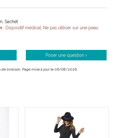
on, Sachet
n
: Dispositif médical, Ne pas utiliser sur une peau
Poser une question ›
ais de livraison. Page mise à jour le 06/08/2026.
 / 1004503 / 1004508 / 1004504 / 1004509 /
 1004511
611610045076 / 3611610045038 / 3611610045083 /
0 / 3611610045042 / 3611610045106 /
3