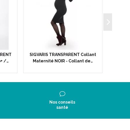
ARENT
SIGVARIS TRANSPARENT Collant
SIGVARI
+ /…
Maternité NOIR - Collant de…
Cha
Nos conseils
santé