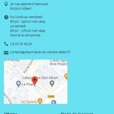
32 rue Jeanne d’Harcourt
80300 Albert
Du lundi au vendredi
8h30 - 19h00 non stop
Le samedi
8h30 - 17h00 non stop
Fermé le dimanche
03 22 74 45 50
-
-
contact
@
pharmacie-du-centre-albert.fr
Officine
Mode de livraison