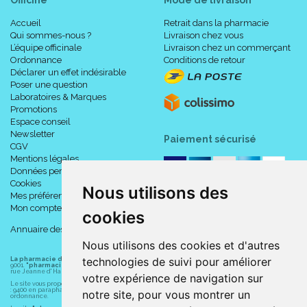
Accueil
Retrait dans la pharmacie
Qui sommes-nous ?
Livraison chez vous
L’équipe officinale
Livraison chez un commerçant
Ordonnance
Conditions de retour
Déclarer un effet indésirable
Poser une question
Laboratoires & Marques
Promotions
Espace conseil
Newsletter
Paiement sécurisé
CGV
Mentions légales
Données personnelles
Cookies
Nous utilisons des
Mes préférences Cookies
Mon compte
cookies
Annuaire des pharmacies
Nous utilisons des cookies et d'autres
technologies de suivi pour améliorer
La pharmacie du centre à Albert
(80300) est une pharmacie française certifiée ISO
9001.
"pharmacie-du-centre-albert.fr "
est le site internet de l
a pharmacie du centre
, 32
rue Jeanne d' Harcourt, 80300 Albert.
votre expérience de navigation sur
Le site vous propose un large choix de plus de 11000 références, au prix les plus bas possible
: 9400 en parapharmacie, animaux, orthopédie, matériel médical. 1700 en médicaments sans
notre site, pour vous montrer un
ordonnance.