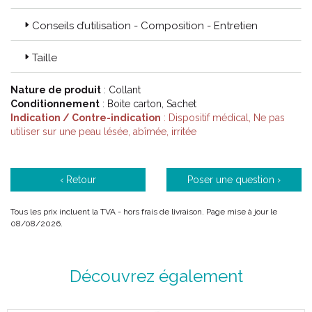
Conseils d’utilisation - Composition - Entretien
Code ACL : 1005220/ 1005225 / 1005221 / 1005226 / 1005222
/ 1005227 / 1005223 / 1005228 / 1005227 / 1005224 /
1005229
Taille
Code EAN : 3611610052203 / 3611610052258 / 3611610052210
/ 3611610052265 / 3611610052227 / 3611610052272 /
Nature de produit
: Collant
3611610052234 / 3611610052289 / 3611610052241 /
Conditionnement
: Boite carton, Sachet
3611610052296
Indication / Contre-indication
: Dispositif médical, Ne pas
utiliser sur une peau lésée, abîmée, irritée
‹ Retour
Poser une question ›
Tous les prix incluent la TVA - hors frais de livraison. Page mise à jour le
08/08/2026.
Découvrez également