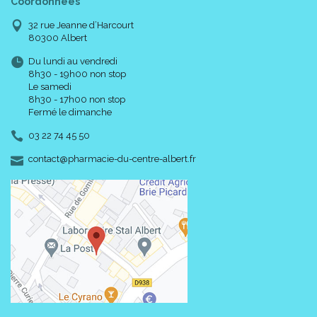
Coordonnées
32 rue Jeanne d’Harcourt
80300 Albert
Du lundi au vendredi
8h30 - 19h00 non stop
Le samedi
8h30 - 17h00 non stop
Fermé le dimanche
03 22 74 45 50
-
-
contact
@
pharmacie-du-centre-albert.fr