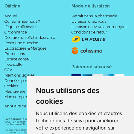
Officine
Mode de livraison
Accueil
Retrait dans la pharmacie
Qui sommes-nous ?
Livraison chez vous
L’équipe officinale
Livraison chez un commerçant
Ordonnance
Conditions de retour
Déclarer un effet indésirable
Poser une question
Laboratoires & Marques
Promotions
Espace conseil
Newsletter
Paiement sécurisé
CGV
Mentions légales
Données personnelles
Cookies
Nous utilisons des
Mes préférences Cookies
Mon compte
cookies
Annuaire des pharmacies
Nous utilisons des cookies et d'autres
La pharmacie du centre à Albert
(80300) est une pharmacie française certifiée ISO
technologies de suivi pour améliorer
9001.
"pharmacie-du-centre-albert.fr "
est le site internet de l
a pharmacie du centre
, 32
rue Jeanne d' Harcourt, 80300 Albert.
votre expérience de navigation sur
Le site vous propose un large choix de plus de 11000 références, au prix les plus bas possible
: 9400 en parapharmacie, animaux, orthopédie, matériel médical. 1700 en médicaments sans