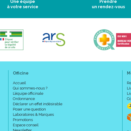
Une équipe
Prendre
à votre service
un rendez-vous
Officine
M
Accueil
Re
Qui sommes-nous ?
Li
L’équipe officinale
Li
Ordonnance
Co
Déclarer un effet indésirable
Poser une question
Laboratoires & Marques
Promotions
Espace conseil
Newsletter