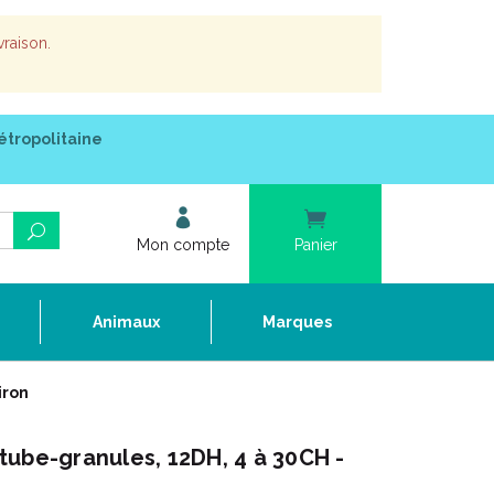
vraison.
étropolitaine
Mon compte
Panier
e
Animaux
Marques
iron
ube-granules, 12DH, 4 à 30CH -