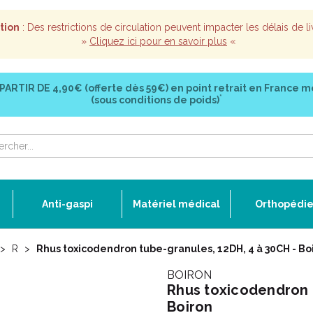
tion
: Des restrictions de circulation peuvent impacter les délais de li
»
Cliquez ici pour en savoir plus
«
 PARTIR DE
4,90€ (offerte dès 59€)
en point retrait en France m
*
(sous conditions de poids)
Anti-gaspi
Matériel médical
Orthopédi
R
Rhus toxicodendron tube-granules, 12DH, 4 à 30CH - Bo
BOIRON
Rhus toxicodendron t
Boiron