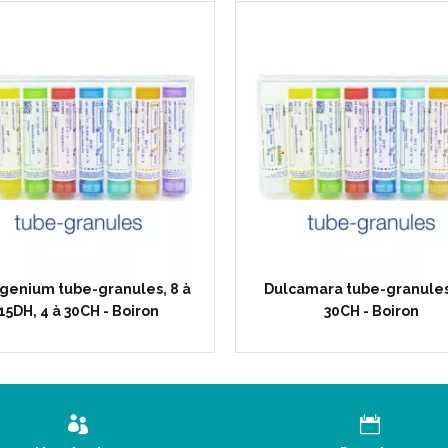
en cas de douleurs rhumatis
en cas de douleurs sciatiques 
douleur, plus importante au 
en cas d' entorse, de douleurs
musculaire ou bien d' excès 
en cas de grippe, d' états gri
dans les enrouements, ou en 
surmenage vocal. La voix s' a
Rhus Toxicodendron Tube Dose e
vous vous trouviez et à n' impo
1 tube-granules contient environ
genium tube-granules, 8 à
Dulcamara tube-granules
15DH, 4 à 30CH - Boiron
30CH - Boiron
Mode d' emploi :