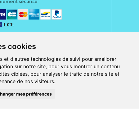
aiement sécurisé
es cookies
s et d'autres technologies de suivi pour améliorer
ation sur notre site, pour vous montrer un contenu
ités ciblées, pour analyser le trafic de notre site et
nance de nos visiteurs.
rue Jeanne d' Harcourt, 80300 Albert.
 sans ordonnance.
hanger mes préférences
ranger).
e, iPad et iPod touch), ou sur Google Play (pour Androïd 5.0 ou version
 Express, Bancontact, PayPal.
 beauté et bien-être ainsi que différents services : suivi personnalisé,
auté de la peau, des cheveux...), mesure de la glycémie, perruques.
s 30 ans, Pharmactiv réunit près de 1500 adhérents pharmaciens autour d' un
du matériel médical sous sa marque BetterLife.