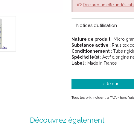
Déclarer un effet indésirab
5CH Vert
7CH Rouge
9CH Bleu
12CH Vert d' eau
Notices d’utilisation
15CH Orange
30CH Mauve
Nature de produit
: Micro gra
12DH
Substance active
: Rhus toxi
Conditionnement
: Tube rigid
Spécificité(s)
: Actif d'origine n
Label
: Made in France
‹ Retour
Rhus Toxicodendron des labora
en Tube Dose sous forme de Glo
Tous les prix incluent la TVA - hors fr
Toxicodendron s' utilisent :
Découvrez également
dans toutes les dermatoses 
dire lorsque la peau est rou
vésicules : eczémas, herpès 