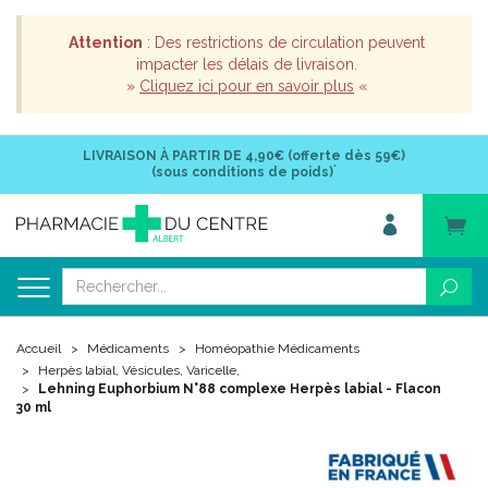
Attention
: Des restrictions de circulation peuvent
impacter les délais de livraison.
»
Cliquez ici pour en savoir plus
«
LIVRAISON À PARTIR DE
4,90€ (offerte dès 59€)
*
(sous conditions de poids)
Accueil
Médicaments
Homéopathie Médicaments
Herpès labial, Vésicules, Varicelle,
Lehning Euphorbium N°88 complexe Herpès labial - Flacon
30 ml