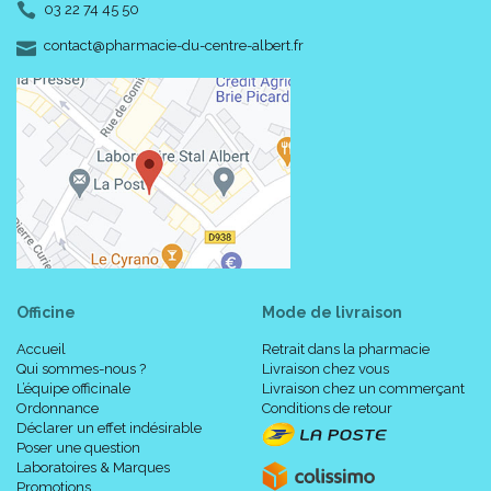
03 22 74 45 50
-
-
contact
@
pharmacie-du-centre-albert.fr
Officine
Mode de livraison
Accueil
Retrait dans la pharmacie
Qui sommes-nous ?
Livraison chez vous
L’équipe officinale
Livraison chez un commerçant
Ordonnance
Conditions de retour
Déclarer un effet indésirable
Poser une question
Laboratoires & Marques
Promotions