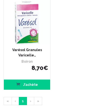
Varésol Granules
Varicelle…
Boiron
8
,
70
€
J’achète
«
‹
1
›
»