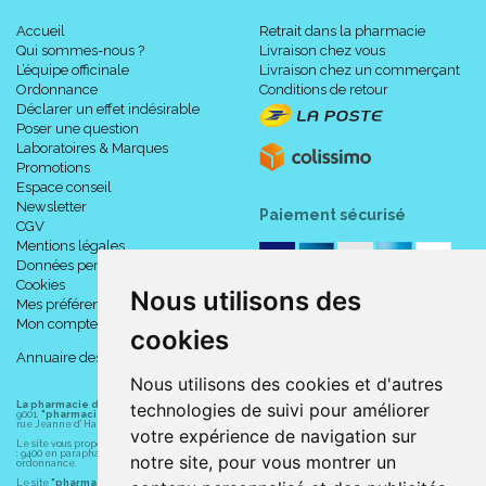
Accueil
Retrait dans la pharmacie
Qui sommes-nous ?
Livraison chez vous
L’équipe officinale
Livraison chez un commerçant
Ordonnance
Conditions de retour
Déclarer un effet indésirable
Poser une question
Laboratoires & Marques
Promotions
Espace conseil
Newsletter
Paiement sécurisé
CGV
Mentions légales
Données personnelles
Cookies
Nous utilisons des
Mes préférences Cookies
Mon compte
cookies
Annuaire des pharmacies
Nous utilisons des cookies et d'autres
La pharmacie du centre à Albert
(80300) est une pharmacie française certifiée ISO
technologies de suivi pour améliorer
9001.
"pharmacie-du-centre-albert.fr "
est le site internet de l
a pharmacie du centre
, 32
rue Jeanne d' Harcourt, 80300 Albert.
votre expérience de navigation sur
Le site vous propose un large choix de plus de 11000 références, au prix les plus bas possible
: 9400 en parapharmacie, animaux, orthopédie, matériel médical. 1700 en médicaments sans
notre site, pour vous montrer un
ordonnance.
Le site
"pharmacie-du-centre-albert.fr"
vous propose les service suivants :