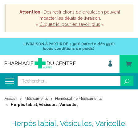
Attention
: Des restrictions de circulation peuvent
impacter les délais de livraison.
»
Cliquez ici pour en savoir plus
«
LIVRAISON À PARTIR DE
4,90€ (offerte dès 59€)
*
(sous conditions de poids)
Accueil
Médicaments
Homéopathie Médicaments
Herpès labial, Vésicules, Varicelle,
Herpès labial, Vésicules, Varicelle,