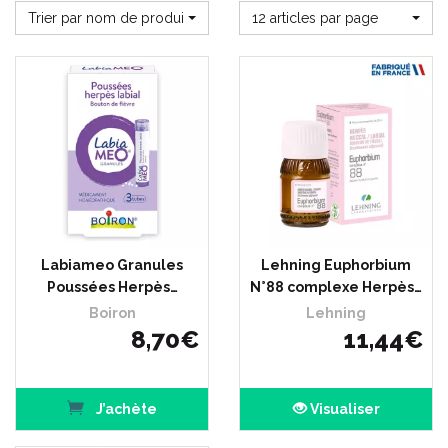
Trier par nom de produit
12 articles par page
Labiameo Granules
Lehning Euphorbium
Poussées Herpès…
N°88 complexe Herpès…
Boiron
Lehning
8
,
70
€
11
,
44
€
J’achète
Visualiser