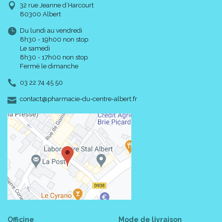
32 rue Jeanne d’Harcourt
80300 Albert
Du lundi au vendredi
8h30 - 19h00 non stop
Le samedi
8h30 - 17h00 non stop
Fermé le dimanche
03 22 74 45 50
-
-
contact
@
pharmacie-du-centre-albert.fr
Officine
Mode de livraison