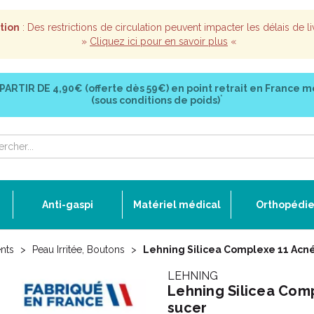
tion
: Des restrictions de circulation peuvent impacter les délais de li
»
Cliquez ici pour en savoir plus
«
 PARTIR DE
4,90€ (offerte dès 59€)
en point retrait en France m
*
(sous conditions de poids)
Anti-gaspi
Matériel médical
Orthopédi
nts
Peau Irritée, Boutons
Lehning Silicea Complexe 11 Acné
LEHNING
Lehning Silicea Com
sucer