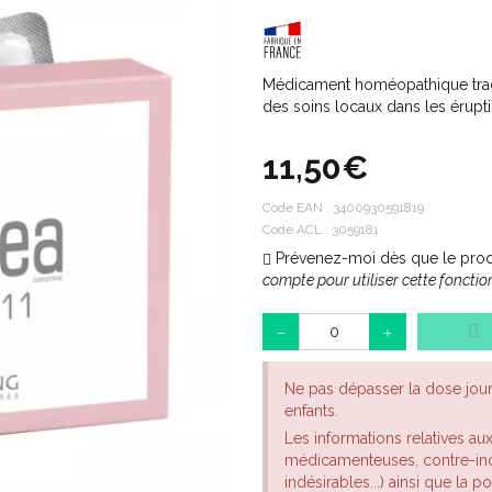
Médicament homéopathique tradi
des soins locaux dans les érupt
11,50€
Code EAN :
3400930591819
Code ACL : 3059181
Prévenez-moi dès que le produ
compte pour utiliser cette fonction
Ne pas dépasser la dose jou
enfants.
Les informations relatives au
médicamenteuses, contre-indi
indésirables...) ainsi que la 