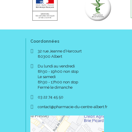
Coordonnées
32 rue Jeanne d’Harcourt
80300 Albert
Du lundi au vendredi
8h30 - 19h00 non stop
Le samedi
8h30 - 17h00 non stop
Fermé le dimanche
03 22 74 45 50
-
-
contact
@
pharmacie-du-centre-albert.fr