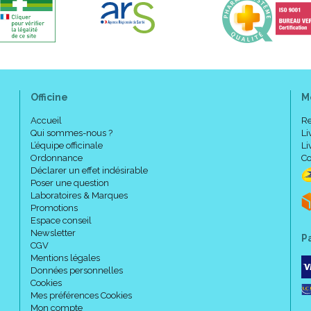
Officine
M
Accueil
Re
Qui sommes-nous ?
Li
L’équipe officinale
Li
Ordonnance
Co
Déclarer un effet indésirable
Poser une question
Laboratoires & Marques
Promotions
Espace conseil
Newsletter
P
CGV
Mentions légales
Données personnelles
Cookies
Mes préférences Cookies
Mon compte