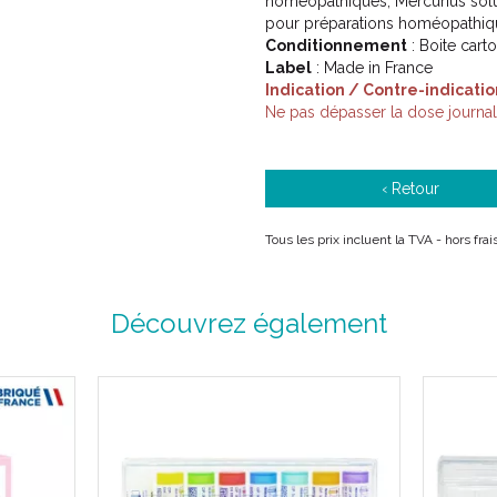
homéopathiques, Mercurius solu
pour préparations homéopathiq
Conditionnement
: Boite cart
Label
: Made in France
Indication / Contre-indicatio
Ne pas dépasser la dose journa
‹ Retour
Tous les prix incluent la TVA - hors fr
Découvrez également