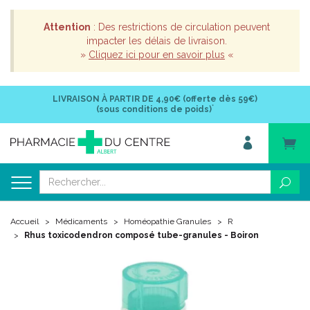
Attention
: Des restrictions de circulation peuvent
impacter les délais de livraison.
»
Cliquez ici pour en savoir plus
«
LIVRAISON À PARTIR DE
4,90€ (offerte dès 59€)
*
(sous conditions de poids)
Accueil
Médicaments
Homéopathie Granules
R
Rhus toxicodendron composé tube-granules - Boiron