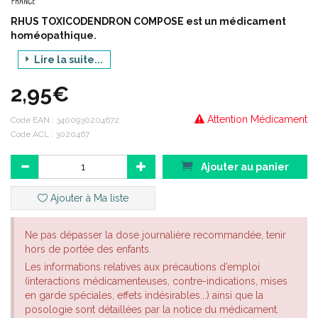
RHUS TOXICODENDRON COMPOSE est un médicament
homéopathique.
Forme pharmaceutique :
Lire la suite...
Tube de 80 granules
2,95€
Posologie et mode d'administration
:
Selon prescription médicale.
Attention Médicament
Code EAN :
3400930204672
Voie orale.
Code ACL : 3020467
Adulte
: laisser fondre les granules sous la langue.
Enfant
: avant 6 ans, dissoudre les granules dans un peu d'eau.
Ajouter au panier
Mises en garde et précautions d'emploi :
Ce médicament contient du saccharose. Son utilisation est
Ajouter à Ma liste
déconseillée chez les patients présentant une intolérance au
fructose, un syndrome de malabsorption du glucose et du
galactose ou un déficit en sucrase/isomaltase (maladies
Ne pas dépasser la dose journalière recommandée, tenir
héréditaires rares).
hors de portée des enfants.
Ce médicament contient du lactose. Son utilisation est
Les informations relatives aux précautions d’emploi
déconseillée chez les patients présentant une intolérance au
(interactions médicamenteuses, contre-indications, mises
galactose, un déficit en lactase de Lapp ou un syndrome de
en garde spéciales, effets indésirables...) ainsi que la
malabsorption du glucose ou du galactose (maladies
posologie sont détaillées par la notice du médicament.