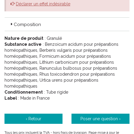
héréditaires rares).
Déclarer un effet indésirable
Effets indésirables :
Déclaration des effets indésirables suspectés :
La déclaration des effets indésirables suspectés après
Composition
autorisation du médicament est importante. Elle permet une
surveillance continue du rapport bénéfice/risque du
Nature de produit
: Granulé
médicament.
Substance active
: Benzoicum acidum pour préparations
Les professionnels de santé déclarent tout effet indésirable
homéopathiques, Berberis vulgaris pour préparations
suspecté via le système national de déclaration : Agence
homéopathiques, Formicum acidum pour préparations
nationale de sécurité du médicament et des produits de santé
homéopathiques, Lithium carbonicum pour préparations
(Ansm) et réseau des Centres Régionaux de Pharmacovigilance
homéopathiques, Ranunculus bulbosus pour préparations
- Site internet: www.ansm.sante.fr
homéopathiques, Rhus toxicodendron pour préparations
Composition :
homéopathiques, Urtica urens pour préparations
Rhus toxicodendron 3 CH
homéopathiques
Urtica urens 3 CH
Conditionnement
: Tube rigide
Acidum benzoicum 3 CH
Label
: Made in France
Acidum formicum 3 CH
Berberis vulgaris 3 CH
Ranunculus bulbosus 3 CH
‹ Retour
Poser une question ›
Lithium carbonicum 3 CH
aa
Excipients :
Tous les prix incluent la TVA - hors frais de livraison. Page mise à jour le