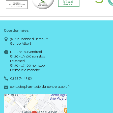
Coordonnées
32 rue Jeanne d’Harcourt
80300 Albert
Du lundi au vendredi
8h30 - 19h00 non stop
Le samedi
8h30 - 17h00 non stop
Fermé le dimanche
03 22 74 45 50
-
-
contact
@
pharmacie-du-centre-albert.fr