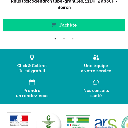
Rhus toxicodendron tube-granules, 12DH, 4 à 30CH -
Boiron
J’achète
Click & Collect
Une équipe
Retrait
gratuit
à votre service
Prendre
Nos conseils
un rendez-vous
santé