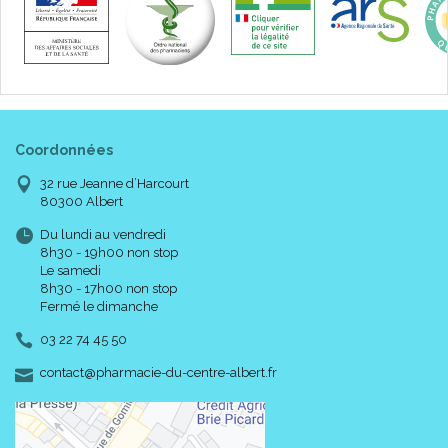
Coordonnées
32 rue Jeanne d’Harcourt
80300 Albert
Du lundi au vendredi
8h30 - 19h00 non stop
Le samedi
8h30 - 17h00 non stop
Fermé le dimanche
03 22 74 45 50
-
-
contact
@
pharmacie-du-centre-albert.fr