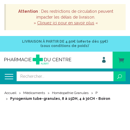
Attention
: Des restrictions de circulation peuvent
impacter les délais de livraison.
»
Cliquez ici pour en savoir plus
«
LIVRAISON À PARTIR DE
4,90€ (offerte dès 59€)
*
(sous conditions de poids)
Accueil
Médicaments
Homéopathie Granules
P
Pyrogenium tube-granules, 8 à 15DH, 4 à 30CH - Boiron